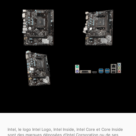
Intel, le logo Intel Logo, Intel Inside, Intel Core et Core Inside
sont des marques déposées d'Intel Corporation ou de ses