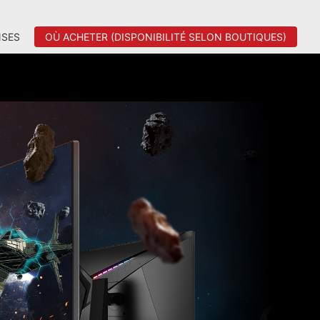
SES
OÙ ACHETER (DISPONIBILITÉ SELON BOUTIQUES)