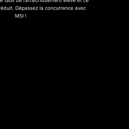
e taux de rafraîchissement élevé et ce
éduit. Dépassez la concurrence avec
MSI !