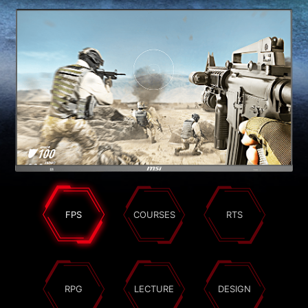
FPS
COURSES
RTS
RPG
LECTURE
DESIGN