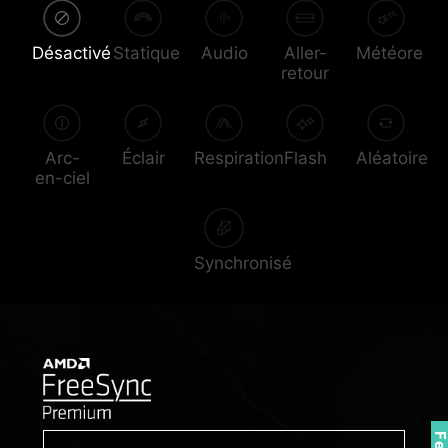
Désactivé
Statique
Audio
Aller-
Météore
retour
Arc-
Éclair
Respiration
Flash
Aléatoire
en-ciel
Synchronisé