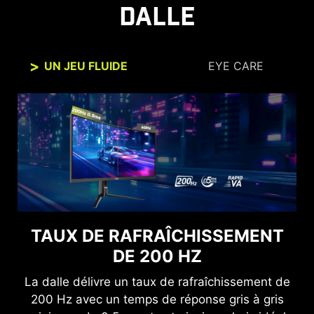
DALLE
UN JEU FLUIDE
EYE CARE
UNE EXPÉRIENCE CONFORTABLE
TAUX DE RAFRAÎCHISSEMENT
POUR VOS YEUX
DE 200 HZ
Les technologies antiscintillement et de
La dalle délivre un taux de rafraîchissement de
réduction de lumière bleue vous offrent une
200 Hz avec un temps de réponse gris à gris
expérience très confortable en réduisant les