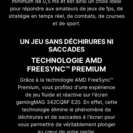
minimum de 0,5 ms et est ainsi un choix idéal
scintillements et la lumière bleue émis par l'écran
pour répondre aux amateurs de jeux de fps, de
pendant votre jeu. Vous pourrez donc profiter de
stratégie en temps réel, de combats, de courses
longues sessions de gaming sans souffrir de
et de sport.
fatigue oculaire.
UN JEU SANS DÉCHIRURES NI
SACCADES
TECHNOLOGIE AMD
FREESYNC™ PREMIUM
Grâce à la technologie AMD FreeSync™
Premium, vous profitez d'une expérience
de jeu fluide et réactive sur l'écran
gaming
MAG 342CQRF E20
. En effet, cette
technologie élimine le phénomène de
déchirures et de saccades à l'écran pour
vous permettre de véritablement plonger
au cœur de votre partie.