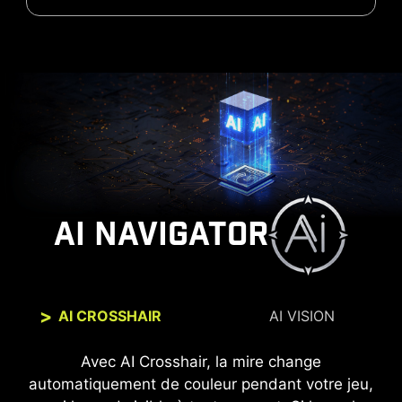
AI NAVIGATOR
AI CROSSHAIR
AI VISION
En plus de révéler plus de détails dans les
Avec AI Crosshair, la mire change
scènes les plus sombres, la nouvelle technologie
automatiquement de couleur pendant votre jeu,