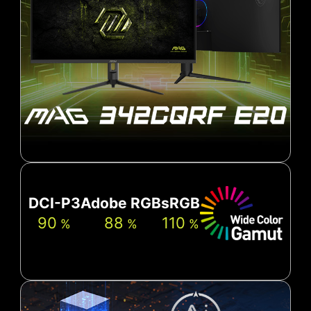
DCI-P3
Adobe RGB
sRGB
90
88
110
%
%
%