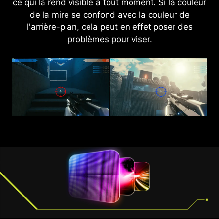
ce qui la rend visible à tout moment. Si la couleur
AI Vision améliore la luminosité et les couleurs
saturées pour une expérience toujours plus
de la mire se confond avec la couleur de
l'arrière-plan, cela peut en effet poser des
immersive.
problèmes pour viser.
AI VISION OFF
AI VISION ON