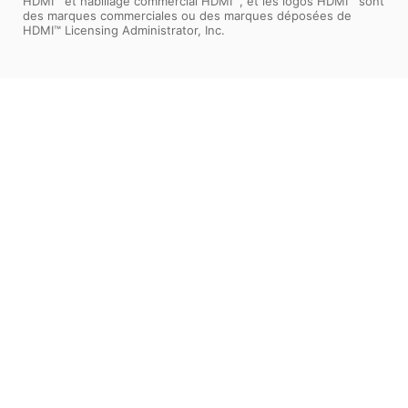
HDMI™ et habillage commercial HDMI™, et les logos HDMI™ sont
des marques commerciales ou des marques déposées de
HDMI™ Licensing Administrator, Inc.