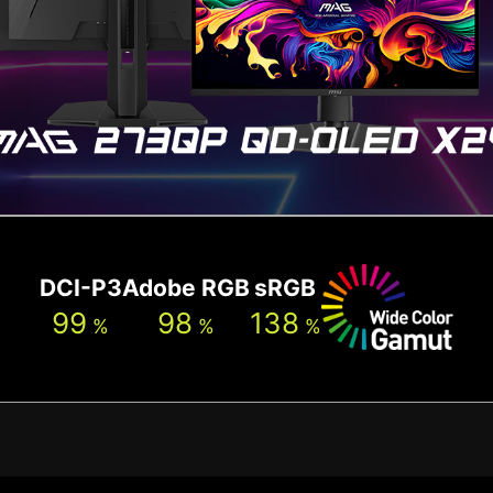
DCI-P3
Adobe RGB
sRGB
99
98
138
%
%
%