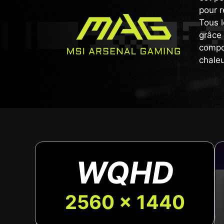
pour r
Tous l
grâce 
compos
chaleu
WQHD
2560 x 1440