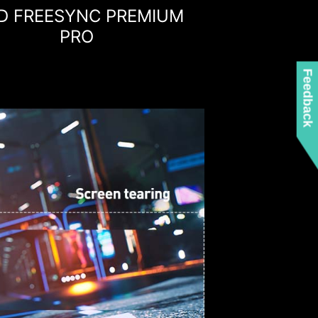
D FREESYNC PREMIUM
PRO
Feedback
XPÉRIENCE DE JEU
PLUS FLUIDE
s devriez pas à avoir à choisir entre des images
es déchirées. La technologie AMD FreeSync™ vous
us fluides et sans artefacts, et ce quel que soit le