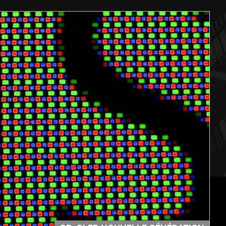
is à
1500000:1
Rapport de contraste
se