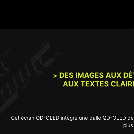
DES IMAGES AUX DÉ
AUX TEXTES CLAIR
Cet écran MSI est certifié VESA DisplayHDR™ True
Delta E, inférieur ou égal à 2. Vous profitez alor
Cet écran QD-OLED intègre une dalle QD-OLED de n
plus