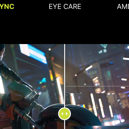
SYNC
EYE CARE
AM
UNE E
Quand vous jouez, vou
saccadées et des imag
assure les images les pl