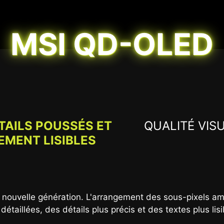
MSI QD-OLED
TAILS POUSSÉS ET
QUALITÉ VIS
EMENT LISIBLES
 Black 400. Il offre également une couverture du profil
s de couleurs vives, d'images détaillées et d'une expérien
ouvelle génération. L'arrangement des sous-pixels amé
multimédia supérieure.
 détaillées, des détails plus précis et des textes plus lisi