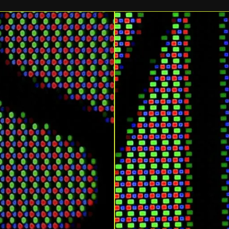
0,03 ms gr
gris
Temps de répon