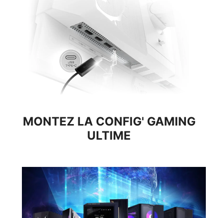
10,2 Gb/s
HDMI™ 2.0
18 Gb/s
HDMI™ 2.1
48Gbps
Bande passante totale jusqu'à 48 Gb/s, support de la
fonction VRR et compatibilité totale avec les consoles
de dernière génération.
MONTEZ LA CONFIG' GAMING
ULTIME