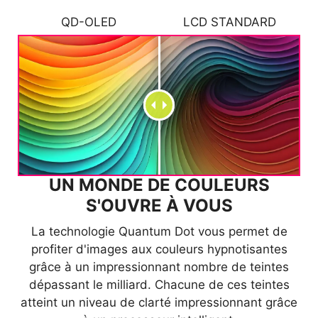
ÉCRANS MSI
QD-OLED
AUTRES MARQUES
LCD STANDARD
UN MONDE DE COULEURS
S'OUVRE À VOUS
Image modifiée à des fins publicitaires.
La technologie Quantum Dot vous permet de
profiter d'images aux couleurs hypnotisantes
grâce à un impressionnant nombre de teintes
dépassant le milliard. Chacune de ces teintes
atteint un niveau de clarté impressionnant grâce
DES IMAGES ULTRARÉALISTES