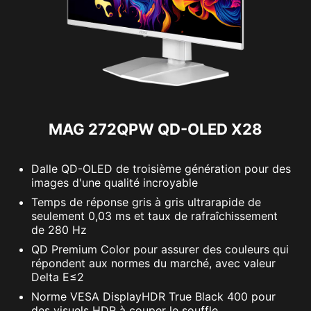
MAG 272QPW QD-OLED X28
Taille de dalle
26,5"
Dalle QD-OLED de troisième génération pour des
Type de dalle
OQ-OLED
images d'une qualité incroyable
Temps de réponse gris à gris ultrarapide de
Ratio
16:9
seulement 0,03 ms et taux de rafraîchissement
de 280 Hz
Résolution
2560 x 1440 (WQHD)
QD Premium Color pour assurer des couleurs qui
Taux de rafraîchissement
280 Hz
répondent aux normes du marché, avec valeur
Delta E≤2
Temps de réponse
0,03 ms gris à gris
Norme VESA DisplayHDR True Black 400 pour
des visuels HDR à couper le souffle