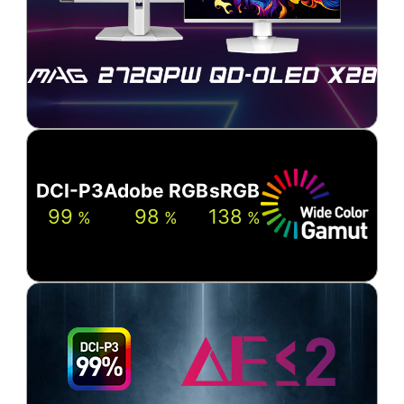
DCI-P3
Adobe RGB
sRGB
99
98
138
%
%
%