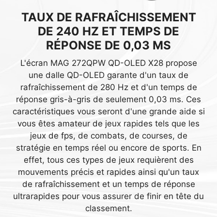
RÉDUCTION DE
DALLE STANDARD
UN JEU EXTRÊMEMENT FLUIDE
LUMIÈRE BLEUE
TAUX DE RAFRAÎCHISSEMENT
DE 240 HZ ET TEMPS DE
Cet écran gaming MSI intègre la technologie
RÉPONSE DE 0,03 MS
Adaptive Sync qui assure des images
parfaitement fluides pendant votre jeu. La
L'écran MAG 272QPW QD-OLED X28 propose
technologie Adaptive Sync synchronise le taux
une dalle QD-OLED garante d'un taux de
CLEARMR 15000
de rafraîchissement du moniteur avec celui de la
rafraîchissement de 280 Hz et d'un temps de
carte graphique afin d'éliminer les déchirures ou
La certification ClearMR, définie par l'organisme
ÉCRAN
ÉCRAN QD-OLED
réponse gris-à-gris de seulement 0,03 ms. Ces
les saccades à l'écran. Adaptive Sync assure des
VESA, est une nouvelle certification concernant
STANDARD
ANTIREFLET
caractéristiques vous seront d'une grande aide si
images fluides et sans ralentissement pour vous
les performances en termes de netteté des
vous êtes amateur de jeux rapides tels que les
JOUEZ SANS ÊTRE DISTRAIT
garantir de profiter de votre jeu comme il se doit.
images en mouvement. Cet écran gaming a
jeux de fps, de combats, de courses, de
UN NOIR INTENSE
passé avec brio les tests exigeants et a reçu la
La dalle de l'écran MAG 272QPW QD-OLED X28
stratégie en temps réel ou encore de sports. En
certification ClearMR 15000. La plage CMR
Contrairement aux dalles LCD standards, la dalle
propose un revêtement unique qui réduit
effet, tous ces types de jeux requièrent des
représente des niveaux de performances de flou
QD-OLED peut contrôler chaque pixel de manière
efficacement les reflets afin de réduire les
mouvements précis et rapides ainsi qu'un taux
basés sur le rapport entre les pixels clairs et les
indépendante et ainsi offrir des teintes de noires
distractions qui pourraient vous déconcentrer
RÉDUCTION DE LA LUMIÈRE
de rafraîchissement et un temps de réponse
pixels flous.
plus intenses sans phénomène de backlight
pendant votre jeu. Cette protection assure
ultrarapides pour vous assurer de finir en tête du
BLEUE
bleeding, un problème qui arrive souvent sur les
également une bonne reproduction des couleurs
classement.