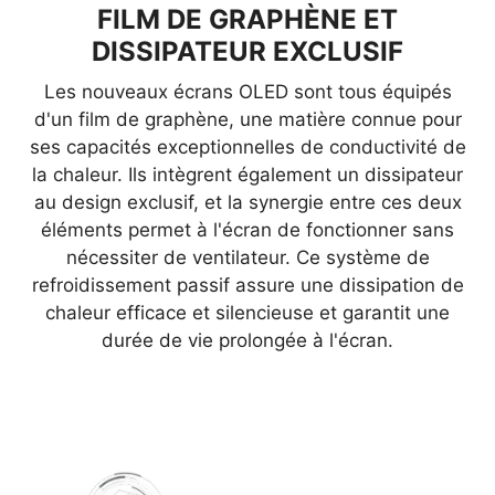
FILM DE GRAPHÈNE ET
DISSIPATEUR EXCLUSIF
DÉTECTION DE LA BARRE DES
TÂCHES
Les nouveaux écrans OLED sont tous équipés
d'un film de graphène, une matière connue pour
Lorsque la barre des tâches est détectée à
ses capacités exceptionnelles de conductivité de
l'écran, la fonction scanne automatiquement sa
la chaleur. Ils intègrent également un dissipateur
forme et réduit automatiquement sa luminosité
au design exclusif, et la synergie entre ces deux
pour éviter le problème de brûlure de la dalle
éléments permet à l'écran de fonctionner sans
OLED.
nécessiter de ventilateur. Ce système de
refroidissement passif assure une dissipation de
chaleur efficace et silencieuse et garantit une
durée de vie prolongée à l'écran.