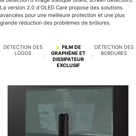
La version 2.0 d'OLED Care propose des solutions
avancées pour une meilleure protection et une plus
grande réduction des problèmes de brûlures.
DÉTECTION DES
FILM DE
DÉTECTION DES
LOGOS
GRAPHÈNE ET
BORDURES
DISSIPATEUR
EXCLUSIF
DÉTECTION DES LOGOS
DÉTECTION DES BORDURES
Si le système détecte l'affichage d'imposants
Après un certain nombre de secondes, la
logos statiques à l'écran, il scannera
fonction de détection des bordures ajuste la
automatiquement leur forme et leurs couleurs et
luminosité des bordures entre deux images ou
réduira ensuite leur luminosité pour éviter le
entre l'image et le fond d'écran afin d'éviter le
problème de brûlure de la dalle OLED.
problème de brûlure de la dalle OLED.