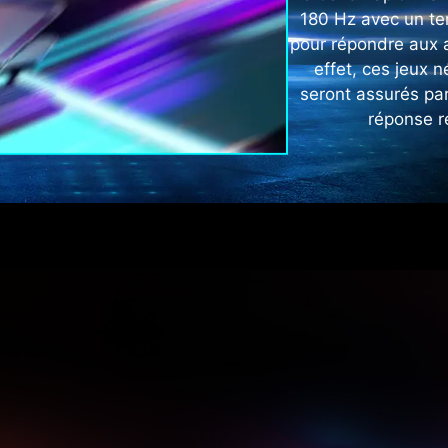
180 Hz avec un te
pour répondre aux a
effet, ces jeux 
seront assurés pa
réponse r