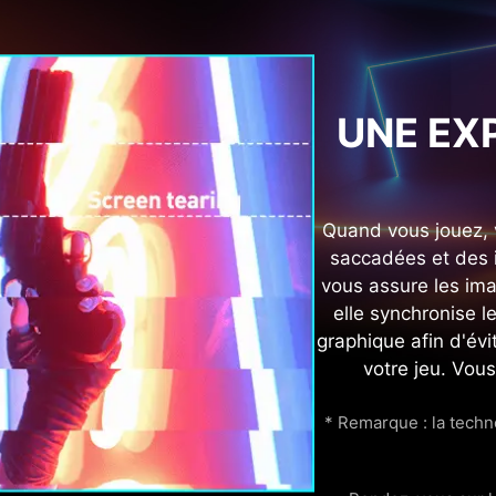
UNE EX
Quand vous jouez, v
saccadées et des 
vous assure les imag
elle synchronise l
graphique afin d'év
votre jeu. Vous
* Remarque : la techn