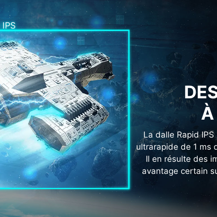
 IPS
DES
À
La dalle Rapid IPS
ultrarapide de 1 ms q
Il en résulte des 
avantage certain su