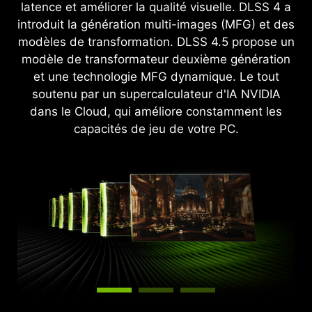
création, de travail et de développement. Grâce
latence et améliorer la qualité visuelle. DLSS 4 a
charge avancée du ray tracing intégral. Grâce
aux processeurs d'IA intégrés, vous profitez de
introduit la génération multi-images (MFG) et des
aux GPU GeForce RTX™ série 50, dotés de
technologies d'IA de pointe pour propulser votre
modèles de transformation. DLSS 4.5 propose un
cœurs RT de quatrième génération, ainsi qu'à
ordinateur portable Windows.
modèle de transformateur deuxième génération
des technologies novatrices de rendu neuronal
et une technologie MFG dynamique. Le tout
accélérées par les cœurs Tensor de cinquième
soutenu par un supercalculateur d'IA NVIDIA
génération, vous bénéficiez de visuels de qualité
dans le Cloud, qui améliore constamment les
cinéma à une vitesse extraordinaire.
capacités de jeu de votre PC.