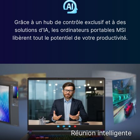
Grâce à un hub de contrôle exclusif et à des
solutions d'IA, les ordinateurs portables MSI
libèrent tout le potentiel de votre productivité.
Création de contenu intelligente
Divertissement intelligent
Réunion intelligente
Gaming intelligent