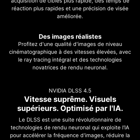
acquisition de cibles plus rapide, des temps de
réaction plus rapides et une précision de visée
améliorée.
Des images réalistes
Profitez d'une qualité d'images de niveau
cinématographique à des vitesses élevées, avec
le ray tracing intégral et des technologies
novatrices de rendu neuronal.
NVIDIA DLSS 4.5
NVIDIA accélère l'IA du monde
Ray tracing intégral avec rendu
Vitesse suprême. Visuels
neuronal
entier. Et la vôtre.
supérieurs. Optimisé par l'IA.
Un réalisme révolutionnaire
Passez au niveau supérieur de l'intelligence
Le DLSS est une suite révolutionnaire de
artificielle avancée avec les GPU Nvidia GeForce
technologies de rendu neuronal qui exploite l’IA
L’architecture NVIDIA Blackwell vous fournit un
RTX™ et accélérez votre expérience de jeu, de
pour accélérer la fréquence d'images, réduire la
réalisme sans précédent avec une prise en