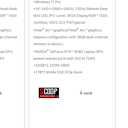
Windows 11 Pro
resh Rate,
16" UHD+(3840x2400), 120Hz Refresh Rate,
yHDR™ 1000
Mini LED, IPS-Level, VESA DisplayHDR™ 1000
Certified, 100% DCI-P3(Typical)
®
®
raphics
Intel
Arc™ graphics(*Intel
Arc™ graphics
ual-channel
requires configuration with 16GB dual-channel
memory or above.)
®
top GPU
NVIDIA
GeForce RTX™ 4080 Laptop GPU
OPS
powers advanced AI with 542 AI TOPS
32GB*2, DDR5-5600
1TB*1 NVMe SSD PCIe Gen4
ir
À venir