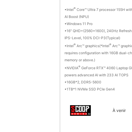
®
Intel
Core™ Ultra 7 processor 155H with
AI Boost (NPU)
Windows 11 Pro
16" QHD+(2560x1600), 240Hz Refresh 
IPS-Level, 100% DCI-P3(Typical)
®
®
Intel
Arc™ graphics(*Intel
Arc™ graphi
requires configuration with 16GB dual-c
memory or above.)
®
NVIDIA
GeForce RTX™ 4060 Laptop 
powers advanced AI with 233 AI TOPS
16GB*2, DDR5-5600
1TB*1 NVMe SSD PCIe Gen4
À venir