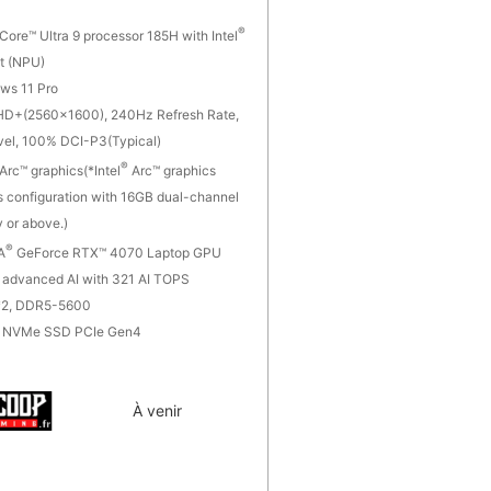
®
Core™ Ultra 9 processor 185H with Intel
t (NPU)
ws 11 Pro
HD+(2560x1600), 240Hz Refresh Rate,
vel, 100% DCI-P3(Typical)
®
Arc™ graphics(*Intel
Arc™ graphics
s configuration with 16GB dual-channel
 or above.)
®
A
GeForce RTX™ 4070 Laptop GPU
 advanced AI with 321 AI TOPS
2, DDR5-5600
 NVMe SSD PCIe Gen4
À venir