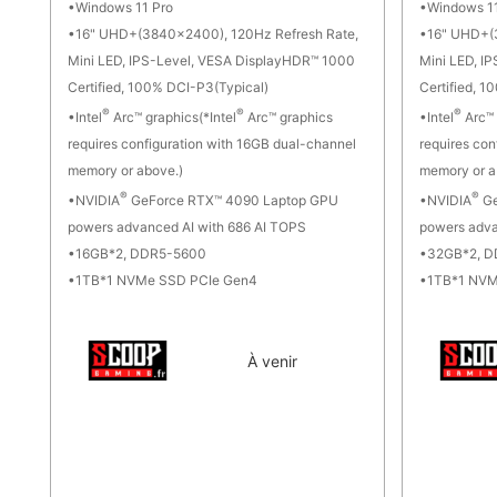
Windows 11 Pro
Windows 11
16" UHD+(3840x2400), 120Hz Refresh Rate,
16" UHD+(
Mini LED, IPS-Level, VESA DisplayHDR™ 1000
Mini LED, I
Certified, 100% DCI-P3(Typical)
Certified, 
®
®
®
Intel
Arc™ graphics(*Intel
Arc™ graphics
Intel
Arc™ 
requires configuration with 16GB dual-channel
requires con
memory or above.)
memory or a
®
®
NVIDIA
GeForce RTX™ 4090 Laptop GPU
NVIDIA
Ge
powers advanced AI with 686 AI TOPS
powers adva
16GB*2, DDR5-5600
32GB*2, 
1TB*1 NVMe SSD PCIe Gen4
1TB*1 NVM
À venir