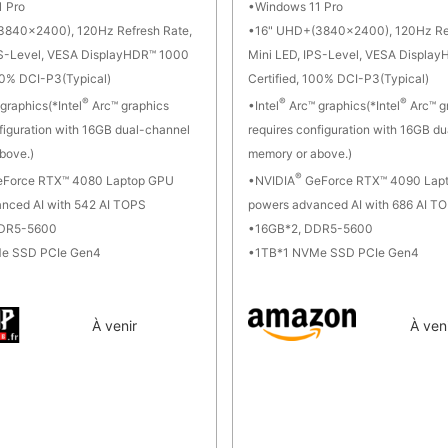
 Pro
Windows 11 Pro
3840x2400), 120Hz Refresh Rate,
16" UHD+(3840x2400), 120Hz Ref
PS-Level, VESA DisplayHDR™ 1000
Mini LED, IPS-Level, VESA Displa
100% DCI-P3(Typical)
Certified, 100% DCI-P3(Typical)
®
®
®
graphics(*Intel
Arc™ graphics
Intel
Arc™ graphics(*Intel
Arc™ g
figuration with 16GB dual-channel
requires configuration with 16GB d
bove.)
memory or above.)
®
Force RTX™ 4080 Laptop GPU
NVIDIA
GeForce RTX™ 4090 Lap
nced AI with 542 AI TOPS
powers advanced AI with 686 AI T
DDR5-5600
16GB*2, DDR5-5600
e SSD PCIe Gen4
1TB*1 NVMe SSD PCIe Gen4
À venir
À ven