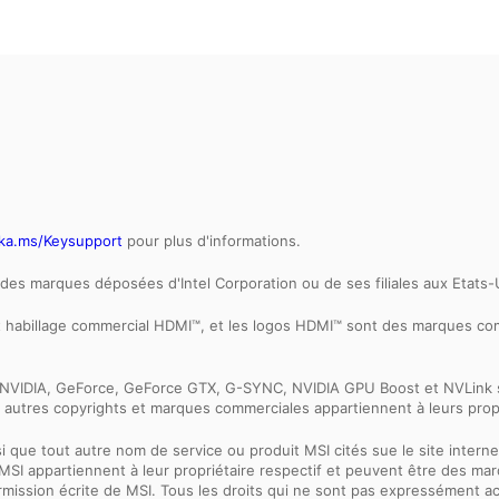
ka.ms/Keysupport
pour plus d'informations.
ont des marques déposées d'Intel Corporation ou de ses filiales aux Etats
et habillage commercial HDMI™, et les logos HDMI™ sont des marques 
ogo NVIDIA, GeForce, GeForce GTX, G-SYNC, NVIDIA GPU Boost et NVLin
 autres copyrights et marques commerciales appartiennent à leurs propr
nsi que tout autre nom de service ou produit MSI cités sue le site int
net MSI appartiennent à leur propriétaire respectif et peuvent être des
ermission écrite de MSI. Tous les droits qui ne sont pas expressément 