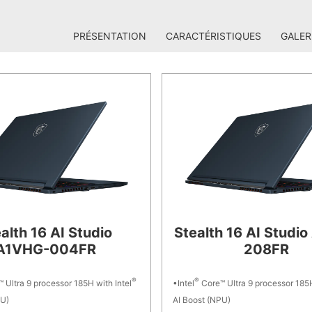
PRÉSENTATION
CARACTÉRISTIQUES
GALER
alth 16 AI Studio
Stealth 16 AI Studio
A1VHG-004FR
208FR
®
®
 Ultra 9 processor 185H with Intel
Intel
Core™ Ultra 9 processor 185H
PU)
AI Boost (NPU)