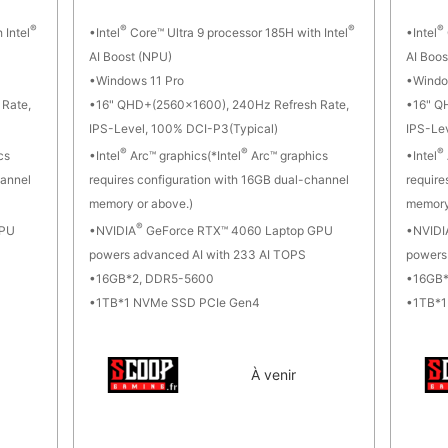
®
®
®
®
 Intel
Intel
Core™ Ultra 9 processor 185H with Intel
Intel
AI Boost (NPU)
AI Boos
Windows 11 Pro
Windo
Rate,
16" QHD+(2560x1600), 240Hz Refresh Rate,
16" Q
IPS-Level, 100% DCI-P3(Typical)
IPS-Le
®
®
®
cs
Intel
Arc™ graphics(*Intel
Arc™ graphics
Intel
hannel
requires configuration with 16GB dual-channel
require
memory or above.)
memory
®
GPU
NVIDIA
GeForce RTX™ 4060 Laptop GPU
NVIDI
powers advanced AI with 233 AI TOPS
powers
16GB*2, DDR5-5600
16GB*
1TB*1 NVMe SSD PCIe Gen4
1TB*1
À venir