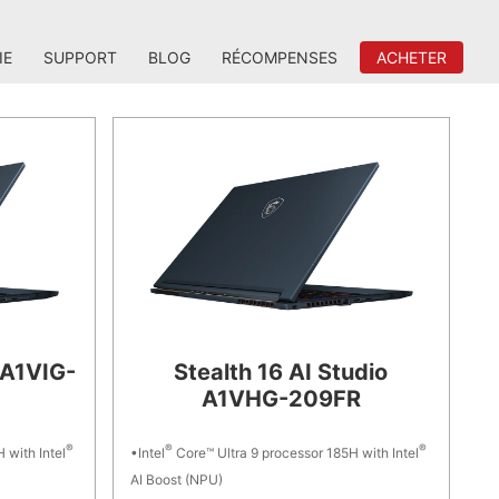
IE
SUPPORT
BLOG
RÉCOMPENSES
ACHETER
 A1VIG-
Stealth 16 AI Studio
A1VHG-209FR
®
®
®
 with Intel
Intel
Core™ Ultra 9 processor 185H with Intel
AI Boost (NPU)