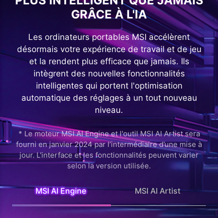
PLUS INTELLIGENT QUE JAMAIS
GRÂCE À L'IA
Les ordinateurs portables MSI accélèrent
désormais votre expérience de travail et de jeu
et la rendent plus efficace que jamais. Ils
intègrent des nouvelles fonctionnalités
intelligentes qui portent l'optimisation
automatique des réglages à un tout nouveau
niveau.
* Le moteur MSI AI Engine et l'outil MSI AI Artist sera
fourni en janvier 2024 par l’intermédiaire d’une mise à
jour. L'interface et les fonctionnalités peuvent varier
selon la version utilisée.
MSI AI Engine
MSI AI Artist