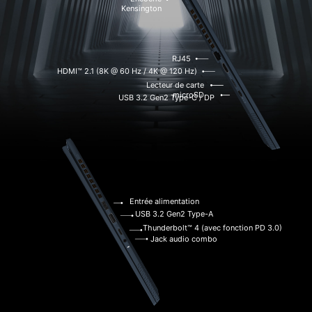
Kensington
RJ45
HDMI™ 2.1 (8K @ 60 Hz / 4K @ 120 Hz)
Lecteur de carte
microSD
USB 3.2 Gen2 Type-C / DP
Entrée alimentation
USB 3.2 Gen2 Type-A
Thunderbolt™ 4 (avec fonction PD 3.0)
Jack audio combo