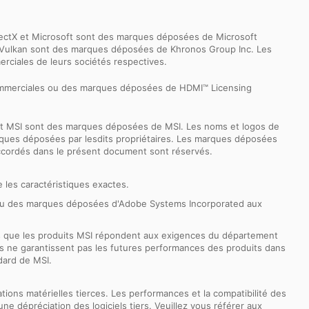
rectX et Microsoft sont des marques déposées de Microsoft
go Vulkan sont des marques déposées de Khronos Group Inc. Les
rciales de leurs sociétés respectives.
commerciales ou des marques déposées de HDMI™ Licensing
ernet MSI sont des marques déposées de MSI. Les noms et logos de
 marques déposées par lesdits propriétaires. Les marques déposées
accordés dans le présent document sont réservés.
 les caractéristiques exactes.
 ou des marques déposées d'Adobe Systems Incorporated aux
s que les produits MSI répondent aux exigences du département
tests ne garantissent pas les futures performances des produits dans
dard de MSI.
ations matérielles tierces. Les performances et la compatibilité des
une dépréciation des logiciels tiers. Veuillez vous référer aux