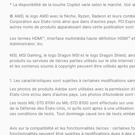
* La disponibilité de la touche Copilot varie selon le marché. Voir
a
© AMD, le logo AMD avec la flèche, Ryzen, Radeon et leurs comb
Corporation aux Etats-Unis ainsi que dans d'autres pays. PCI Ex
autres noms de produits apparaissant dans cette publication sont
Les termes HDMI™, interface multimédia haute définition HDMI™ 
Administrator, Inc.
MSI, MSI Gaming, le logo Dragon MSI et le logo Dragon Shield, ai
produits ou services de tierces parties utilisés sur le site inter
et les contenus soumis à copyright peuvent être utilisés après p
1. Les caractéristiques sont sujettes à certaines modifications sa
Les photos de produits Adobe sont utilisées avec la permission
Etats-Unis et/ou dans d'autres pays. Les photos d'Autodesk sont u
Les tests MIL-STD 810H ou MIL-STD 810G sont effectués sur une 
de la Défense des États-Unis, ni qu’ils sont aptes à une utilisatio
ces conditions de tests. Tout dommage causé lors de tests similai
Avis sur la compatibilité et les fonctionnalités tierces : certaine
fonctionnalités peuvent être sujettes à modifications dues à des co