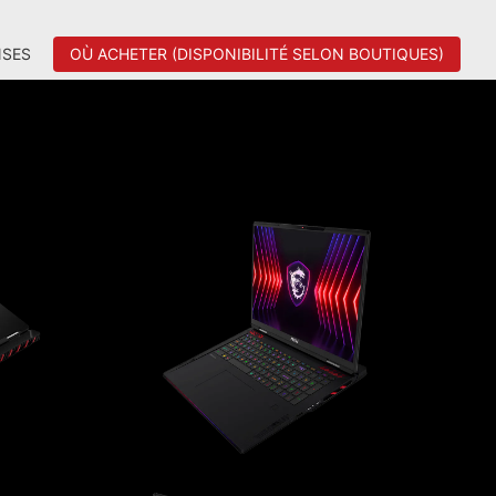
SES
OÙ ACHETER (DISPONIBILITÉ SELON BOUTIQUES)