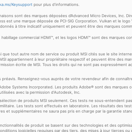
ka.ms/Keysupport
pour plus d'informations.
inaisons sont des marques déposées d’Advanced Micro Devices, Inc. Di
press est une marque déposée de PCI-SIG Corporation. Vulkan et le lo
 donnés à titre indicatif uniquement et peuvent être des marques comme
et habillage commercial HDMI™, et les logos HDMI™ sont des marques 
nsi que tout autre nom de service ou produit MSI cités sue le site int
net MSI appartiennent à leur propriétaire respectif et peuvent être des
ermission écrite de MSI. Tous les droits qui ne sont pas expressément 
ns préavis. Renseignez-vous auprès de votre revendeur afin de connaître
 d'Adobe Systems Incorporated. Les produits Adobe® sont des marques
tilisées avec la permission d'Autodesk, Inc.
sélection de produits MSI seulement. Ces tests ne sous-entendent pa
n militaire. Les tests sont effectués en laboratoire. Les résultats des 
res et supplémentaires ne saura pas pris en charge par la garantie stan
s fonctionnalités de produit se basent sur des technologies et des optimis
nditions logicielles requises par des tiers, des mises à jour tierces ou 