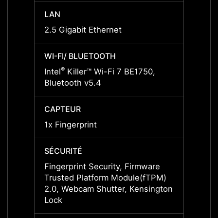
LAN
LAN
2.5 Gigabit Ethernet
2.5 Gi
WI-FI/ BLUETOOTH
WI-FI
®
®
Intel
Killer™ Wi-Fi 7 BE1750,
Intel
Bluetooth v5.4
Bluet
CAPTEUR
CAPT
1x Fingerprint
1x Fin
SÉCURITÉ
SÉCUR
Fingerprint Security, Firmware
Finger
Trusted Platform Module(fTPM)
Trust
2.0, Webcam Shutter, Kensington
2.0, 
Lock
Lock