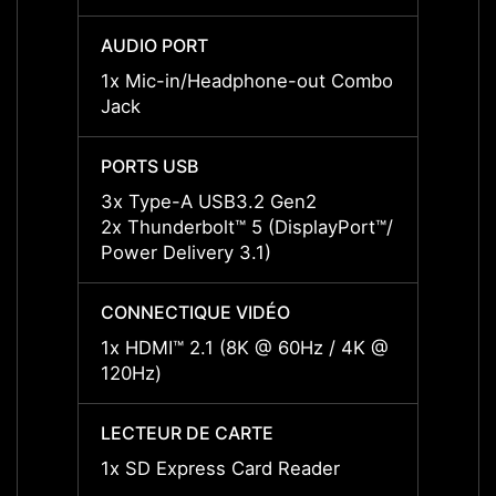
AUDIO PORT
AUDIO
1x Mic-in/Headphone-out Combo
1x Mi
Jack
Jack
PORTS USB
PORTS
3x Type-A USB3.2 Gen2
3x Ty
2x Thunderbolt™ 5 (DisplayPort™/
2x Thu
Power Delivery 3.1)
Power 
CONNECTIQUE VIDÉO
CONN
1x HDMI™ 2.1 (8K @ 60Hz / 4K @
1x HD
120Hz)
120Hz
LECTEUR DE CARTE
LECTE
1x SD Express Card Reader
1x SD