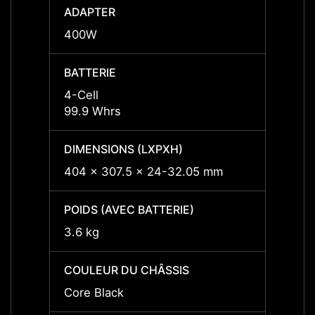
ADAPTER
ADAP
400W
400W
BATTERIE
BATTE
4-Cell
4-Cell
99.9 Whrs
99.9 
DIMENSIONS (LXPXH)
DIMEN
404 x 307.5 x 24-32.05 mm
404 x
POIDS (AVEC BATTERIE)
POIDS
3.6 kg
3.6 kg
COULEUR DU CHÂSSIS
COULE
Core Black
Core 