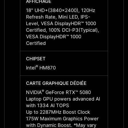
AFFICHAGE
AFFIC
18" UHD+(3840x2400), 120Hz
18" U
Refresh Rate, Mini LED, IPS-
Refres
Level, VESA DisplayHDR™ 1000
Level
Certified, 100% DCI-P3(Typical),
Certif
VESA DisplayHDR™ 1000
VESA 
Certified
Certif
CHIPSET
CHIPS
®
®
Intel
HM870
Intel
CARTE GRAPHIQUE DÉDIÉE
CARTE
®
NVIDIA
GeForce RTX™ 5080
NVIDI
Laptop GPU powers advanced AI
Lapto
with 1334 AI TOPS
with 
Up to 2287MHz Boost Clock
Up to
175W Maximum Graphics Power
175W 
with Dynamic Boost. *May vary
with 