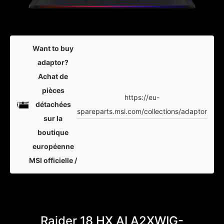
Want to buy
adaptor?
Achat de
pièces
https://eu-
détachées
spareparts.msi.com/collections/adaptor
sur la
boutique
européenne
MSI officielle /
Raider 18 HX AI A2XWIG-
Raid