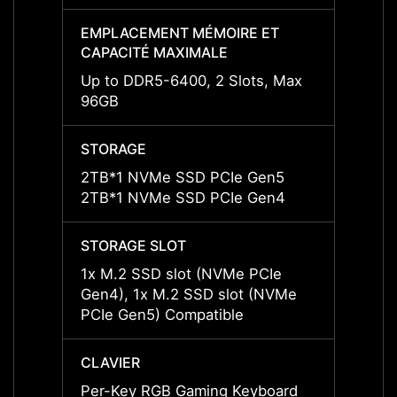
EMPLACEMENT MÉMOIRE ET
EMPL
CAPACITÉ MAXIMALE
CAPAC
Up to DDR5-6400, 2 Slots, Max
Up to
96GB
96GB
STORAGE
STOR
2TB*1 NVMe SSD PCIe Gen5
2TB*1
2TB*1 NVMe SSD PCIe Gen4
2TB*1
STORAGE SLOT
STORA
1x M.2 SSD slot (NVMe PCIe
1x M.
Gen4), 1x M.2 SSD slot (NVMe
Gen4)
PCIe Gen5) Compatible
PCIe 
CLAVIER
CLAVI
Per-Key RGB Gaming Keyboard
Per-K