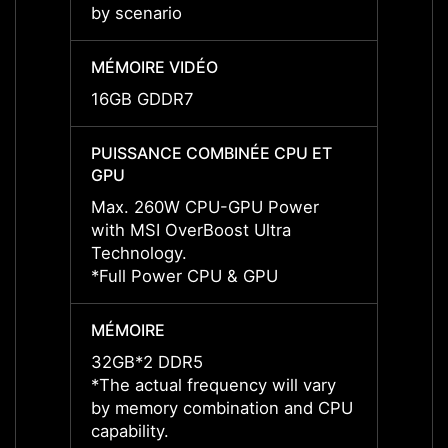
by scenario
by sce
MÉMOIRE VIDÉO
MÉMOI
16GB GDDR7
16GB
PUISSANCE COMBINÉE CPU ET
PUISS
GPU
GPU
Max. 260W CPU-GPU Power
Max. 
with MSI OverBoost Ultra
with M
Technology.
Techn
*Full Power CPU & GPU
*Full
MÉMOIRE
MÉMO
32GB*2 DDR5
32GB
*The actual frequency will vary
*The a
by memory combination and CPU
by me
capability.
capabil