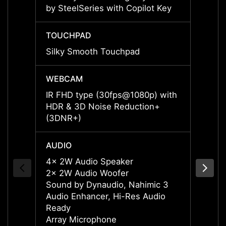
by SteelSeries with Copilot Key
by Ste
TOUCHPAD
TOUC
Silky Smooth Touchpad
Silky
WEBCAM
WEBC
IR FHD type (30fps@1080p) with
IR FH
HDR & 3D Noise Reduction+
HDR &
(3DNR+)
(3DNR
AUDIO
AUDI
4x 2W Audio Speaker
4x 2W
2x 2W Audio Woofer
2x 2W
Sound by Dynaudio, Nahimic 3
Sound
Audio Enhancer, Hi-Res Audio
Audio
Ready
Ready
Array Microphone
Array