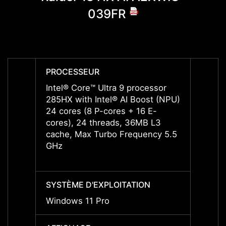
039FR
PROCESSEUR
PROC
Intel® Core™ Ultra 9 processor
Intel®
285HX with Intel® AI Boost (NPU)
285HX 
24 cores (8 P-cores + 16 E-
(NPU)
cores), 24 threads, 36MB L3
24 cor
cache, Max Turbo Frequency 5.5
cores
GHz
cache
GHz
SYSTÈME D'EXPLOITATION
SYSTÈ
Windows 11 Pro
Windo