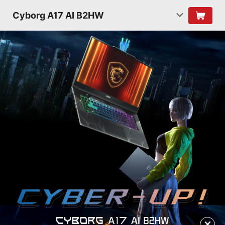
Cyborg A17 AI B2HW
✕