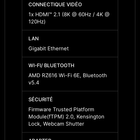
CONNECTIQUE VIDÉO
CONN
1x HDMI™ 2.1 (8K @ 60Hz / 4K @
1x HD
120Hz)
120Hz
LAN
LAN
Gigabit Ethernet
Gigabi
WI-FI/ BLUETOOTH
WI-FI
AMD RZ616 Wi-Fi 6E, Bluetooth
AMD R
v5.4
v5.4
SÉCURITÉ
SÉCUR
Firmware Trusted Platform
Firmw
Module(fTPM) 2.0, Kensington
Modul
Lock, Webcam Shutter
Shutte