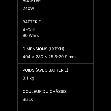
ADAPTER
ADAP
240W
240W
BATTERIE
BATTE
4-Cell
4-Cell
90 Whrs
90 Wh
DIMENSIONS (LXPXH)
DIMEN
404 x 280 x 25.6-29.9 mm
404 x
POIDS (AVEC BATTERIE)
POIDS
3.1 kg
3.1 kg
COULEUR DU CHÂSSIS
COULE
Black
Black