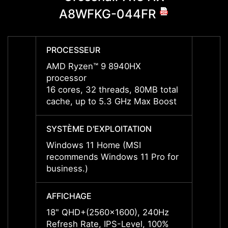
A8WFKG-044FR
A
PROCESSEUR
PROC
AMD Ryzen™ 9 8940HX
AMD R
processor
proce
16 cores, 32 threads, 80MB total
16 cor
cache, up to 5.3 GHz Max Boost
cache
SYSTÈME D'EXPLOITATION
SYSTÈ
Windows 11 Home (MSI
Windo
recommends Windows 11 Pro for
recom
business.)
busine
AFFICHAGE
AFFIC
18" QHD+(2560x1600), 240Hz
18" Q
Refresh Rate, IPS-Level, 100%
Refres