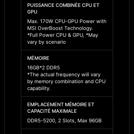
PUISSANCE COMBINÉE CPU ET
PUISS
GPU
GPU
Max. 170W CPU-GPU Power with
Max. 
MSI OverBoost Technology.
MSI O
*Full Power CPU & GPU, *May
*May v
vary by scenario
Power
MÉMOIRE
MÉMO
16GB*2 DDR5
8GB*
*The actual frequency will vary
*The a
by memory combination and CPU
by me
capability.
capabil
EMPLACEMENT MÉMOIRE ET
EMPL
CAPACITÉ MAXIMALE
CAPAC
DDR5-5200, 2 Slots, Max 96GB
DDR5-