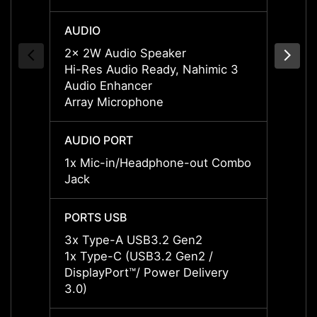
AUDIO
AUDI
2x 2W Audio Speaker
2x 2W
Hi-Res Audio Ready, Nahimic 3
Nahimi
Audio Enhancer
Res A
Array Microphone
Array
AUDIO PORT
AUDIO
1x Mic-in/Headphone-out Combo
1x Mi
Jack
Jack
PORTS USB
PORTS
3x Type-A USB3.2 Gen2
3x Ty
1x Type-C (USB3.2 Gen2 /
1x Ty
DisplayPort™/ Power Delivery
Displa
3.0)
3.0)