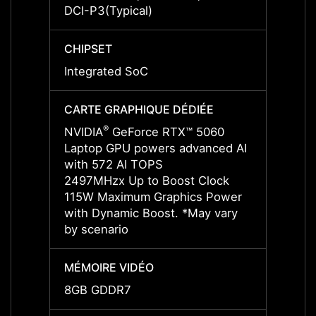
DCI-P3(Typical)
DCI-P3
CHIPSET
CHIPS
Integrated SoC
Integ
CARTE GRAPHIQUE DÉDIÉE
CARTE
®
NVIDIA
GeForce RTX™ 5060
NVIDI
Laptop GPU powers advanced AI
Lapto
with 572 AI TOPS
with 
2497MHzx Up to Boost Clock
Boost
115W Maximum Graphics Power
Graph
with Dynamic Boost. *May vary
Boost.
by scenario
MÉMOIRE VIDÉO
MÉMOI
8GB GDDR7
8GB 