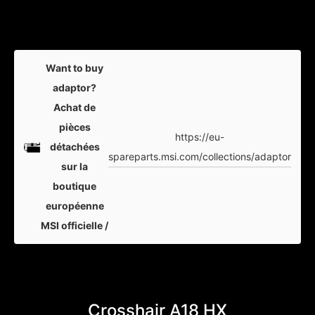
Want to buy
adaptor?
Achat de
pièces
https://eu-
détachées
spareparts.msi.com/collections/adaptor
sur la
boutique
européenne
MSI officielle /
Crosshair A18 HX
C