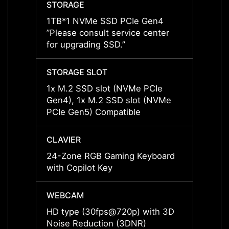
STORAGE
STOR
1TB*1 NVMe SSD PCIe Gen4
1TB*1
”Please consult service center
”Pleas
for upgrading SSD.”
for up
STORAGE SLOT
STORA
1x M.2 SSD slot (NVMe PCIe
1x M.
Gen4), 1x M.2 SSD slot (NVMe
Gen4)
PCIe Gen5) Compatible
PCIe 
CLAVIER
CLAVI
24-Zone RGB Gaming Keyboard
24-Zo
with Copilot Key
with C
WEBCAM
WEBC
HD type (30fps@720p) with 3D
HD ty
Noise Reduction (3DNR)
Noise