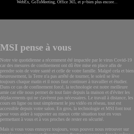
WebEx, GoToMeeting, Office 365, et p=bien plus encore...
MSI pense à vous
Notre vie quotidienne a récemment été impactée par le virus Covid-19
car des mesures de confinement ont dû être mise en place afin de
prendre soin de votre santé et celle de votre famille. Malgré cela et bien
heureusement, la Terre n'a pas arrêté de tourner, le soleil se lève
toujours chaque matin et il nous faut continuer à travailler et étudier.
Dans ce cas de confinement forcé, la technologie est notre meilleure
amie car elle nous permet de tout faire depuis la maison et d'éviter les
déplacements qui ne s'avèrent pas nécessaires. Le travail à distance, les
cours en ligne ou tout simplement le jeu vidéo en réseau, tout est
accessible depuis votre salon. En gros, la technologie et MSI font tout
pour vous aider à supporter au mieux cette situation tout en vous
permettant à vous et à vos proches de rester en sécurité.
Mais si vous vous ennuyez toujours, vous pouvez nous retrouver sur