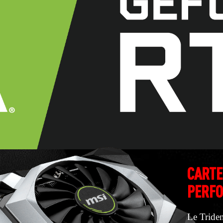
CARTE
PERFO
Le Triden