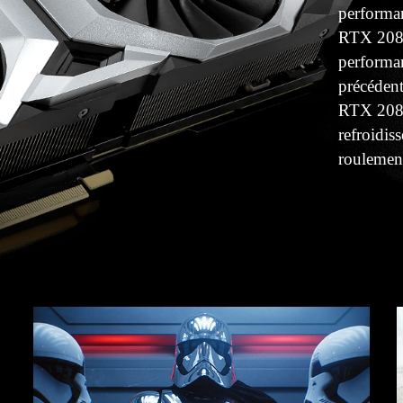
performan
RTX 2080
performan
précéden
RTX 2080
refroidis
roulement