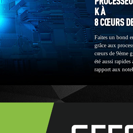
PROCESSEU
K À
8 CŒURS D
Faites un bond e
grâce aux proces
cœurs de 9ème gé
été aussi rapide
rapport aux note