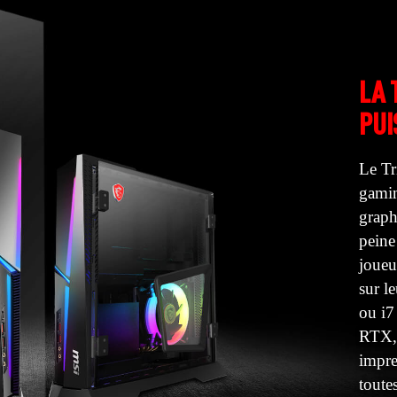
LA 
PUI
Le Tr
gamin
graph
peine
joueu
sur l
ou i7
RTX, 
impre
toute