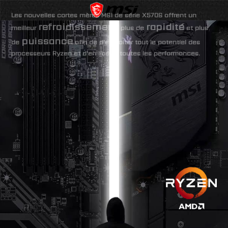
Les nouvelles cartes mères MSI de série X570S offrent un
refroidissement
rapidité
meilleur
, plus de
et plus
puissance
de
afin de d'exploiter tout le potentiel des
processeurs Ryzen et d'en libérer toutes les performances.