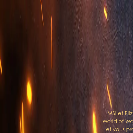
MSI et Bli
World of War
et vous pr