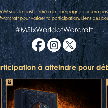
WoW sous le post dédié à la campagne qui sera post
arcraft pour valider ta participation. Liens des pos
#MSIxWorldofWarcraft
ticipation à atteindre pour déb