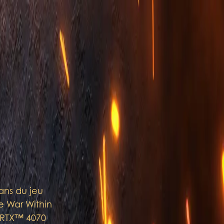
 ans du jeu
he War Within
e RTX™ 4070