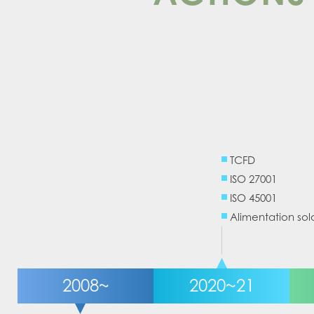
TCFD
ISO 27001
ISO 45001
Alimentation so
2008~
2020~21