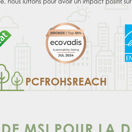
 nous luttons pour avoir un impact positif sur 
PCF
ROHS
REACH
DE MSI POUR LA D