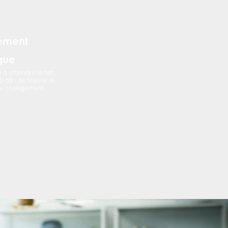
ement
que
 à atteindre le net
50 afin de relever le
 du changement