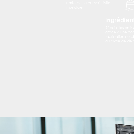
renforcer la compétitivité
mondiale.
Ingrédien
Réduire les émis
grâce à une con
fabrication dura
du cycle de vie 