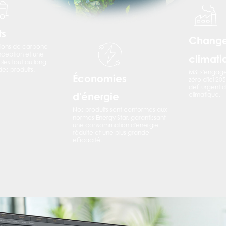
ts
Chang
sions de carbone
ception et une
climati
bles tout au long
des produits.
MSI s'engage
Économies
zéro d'ici 20
défi urgent
d'énergie
climatique.
Nos produits sont conformes aux
normes Energy Star, garantissant
une consommation d'énergie
réduite et une plus grande
efficacité.