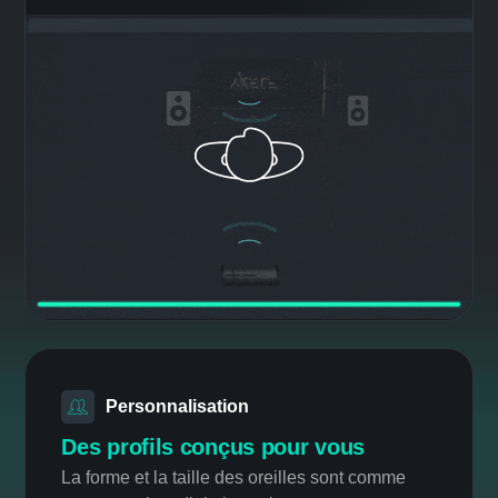
Créez votre sustème surround
Transformez n'importe quelle
enceinte Bluetooth en système
audio surround
Créez une expérience audio immersive réaliste
avec n'importe quelle enceinte Bluetooth
positionnée comme haut-parleur arrière en
combinaison avec votre haut-parleur avant.