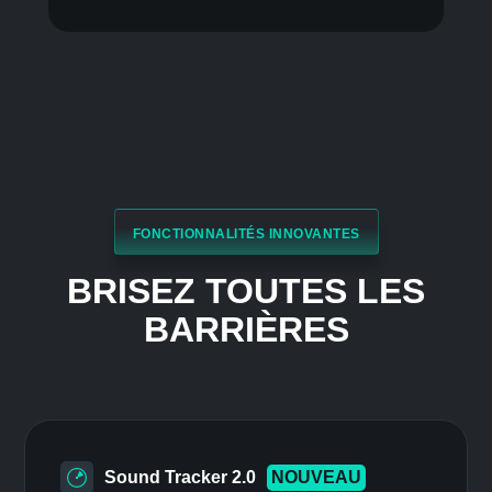
Activez la suppression des bruits
statiques, l'élimination de l'écho et
l'annulation des bruits de fond pour que
les autres personnes vous entendent
même si votre machine à café fonctionne
derrière vous.
Mode nuit
Gardez un son intelligible sans avoir à
parler fort. Réduisez les basses pour
préserver la tranquillité de votre
environnement, tout en restant en phase
avec vos jeux. Vos voisins vous diront
merci.