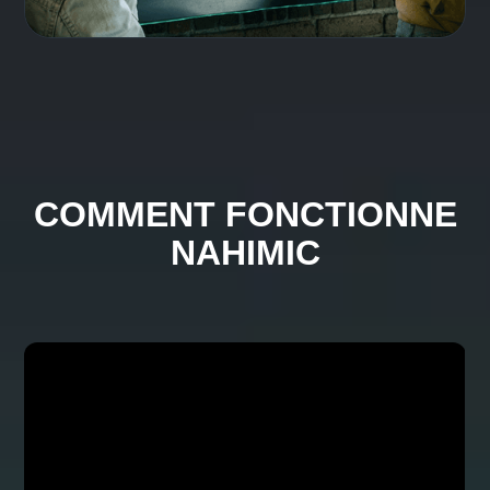
Partagez le son de votre système sans partager
les écouteurs. Connectez deux casques
distincts via USB, Bluetooth ou une prise jack
pour une écoute facile entre amis.