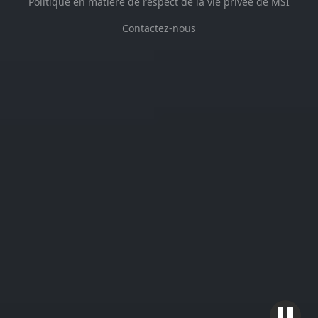
pointe innovantes spécialement conçues pour
améliorer les performances de gaming.
En
savoir plus
. Depuis plus de 10 ans, MSI et
SteelSeries ont collaboré pour proposer des
technologies innovantes aux gamers qui ont
choisi des PC portables et autres systèmes
MSI. Ensemble, les deux marques ont repoussé
les limites du gaming et ont aidé des joueurs
exceptionnels à devenir des superstars
mondiales.
Politique d'utilisation des cookies
Conditions d'utilisation
Politique en matière de respect de la vie privée de MSI
Contactez-nous