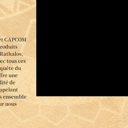
I et CAPCOM
produits
 Rathalos,
ec tous ces
onquête du
fre une
lité de
appelant
ns ensemble
ur nous