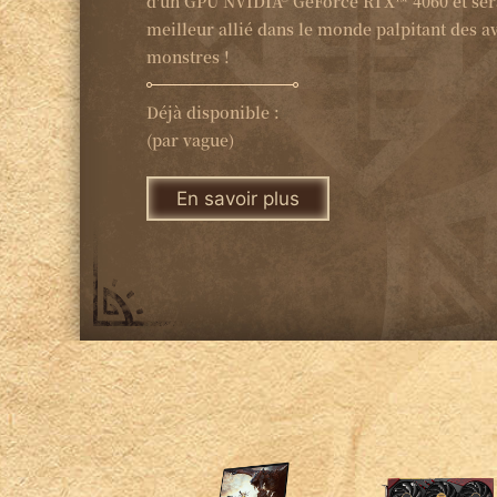
d'un GPU NVIDIA® GeForce RTX™ 4060 et ser
meilleur allié dans le monde palpitant des a
monstres !
Déjà disponible :
(par vague)
En savoir plus