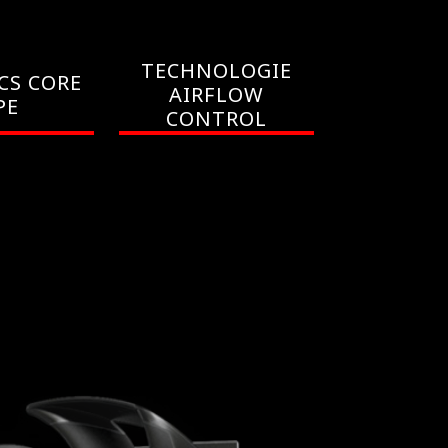
TECHNOLOGIE
CS CORE
AIRFLOW
PE
CONTROL
TRAIT
LA MÉ