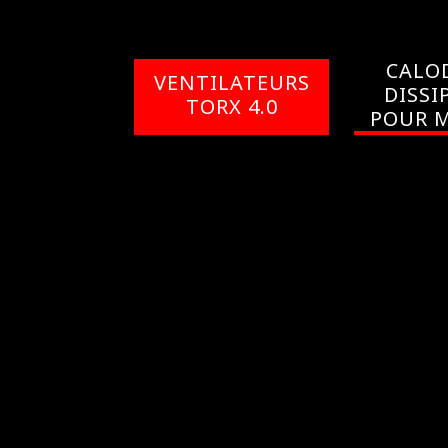
CALO
VENTILATEURS
DISSI
TORX 4.0
POUR 