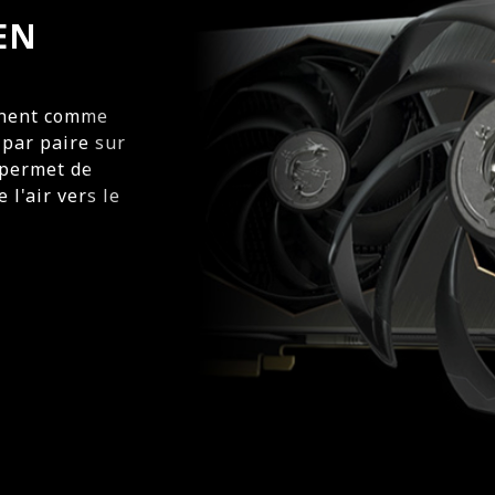
EN
onnent comme
 par paire sur
 permet de
 l'air vers le