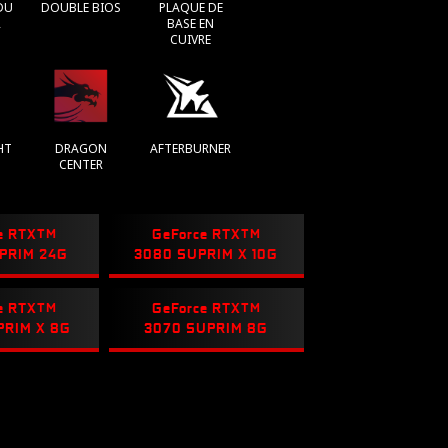
DU
DOUBLE BIOS
PLAQUE DE
R
BASE EN
CUIVRE
HT
DRAGON
AFTERBURNER
CENTER
e RTX
TM
GeForce RTX
TM
PRIM 24G
3080 SUPRIM X 10G
e RTX
TM
GeForce RTX
TM
PRIM X 8G
3070 SUPRIM 8G