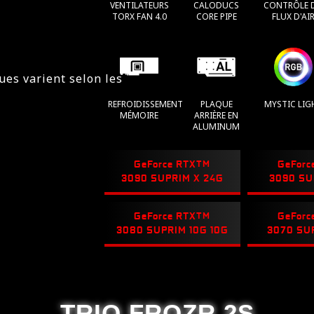
VENTILATEURS
CALODUCS
CONTRÔLE 
TORX FAN 4.0
CORE PIPE
FLUX D'AI
ques varient selon les
REFROIDISSEMENT
PLAQUE
MYSTIC LIG
MÉMOIRE
ARRIÈRE EN
ALUMINUM
GeForce RTX
TM
GeForc
3090 SUPRIM X 24G
3090 SU
GeForce RTX
TM
GeForc
3080 SUPRIM 10G 10G
3070 SU
TRIO FROZR 2S