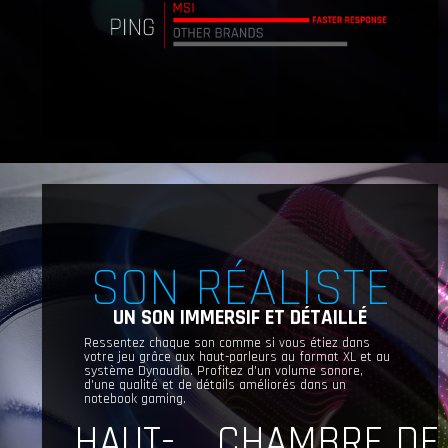
SON RÉALISTE
UN SON IMMERSIF ET DÉTAILLÉ
Ressentez chaque son comme si vous étiez dans
votre jeu grâce aux haut-parleurs au format XL et au
système Dynaudio. Profitez d'un volume sonore,
d'une qualité et de détails améliorés dans un
notebook gaming.
HAUT-
CHAMBRE DE