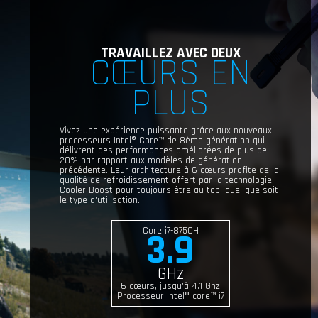
TRAVAILLEZ AVEC DEUX
CŒURS EN
PLUS
Vivez une expérience puissante grâce aux nouveaux
processeurs Intel® Core™ de 8ème génération qui
délivrent des performances améliorées de plus de
20% par rapport aux modèles de génération
précédente. Leur architecture à 6 cœurs profite de la
qualité de refroidissement offert par la technologie
Cooler Boost pour toujours être au top, quel que soit
le type d'utilisation.
Core i7-8750H
3.9
GHz
6 cœurs, jusqu'à 4.1 Ghz
Processeur Intel® core™ i7