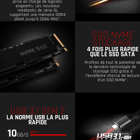
prise en charge de logiciels
exigeants. Les nouveaux
notebooks de série GL
supportent une mémoire DDR4
allant jusqu'à 2666 MHz*.
SSD NVME
STOCKAGE
4 FOIS PLUS RAPIDE
QUE LE SSD SATA
Profitez de tout le potentiel d
la dernière technologie de
stockage SSD grâce à
l'excellente vitesse de lecture
d'un SSD NVMe*.
USB 3.1 GEN 2
LA NORME USB LA PLUS
RAPIDE