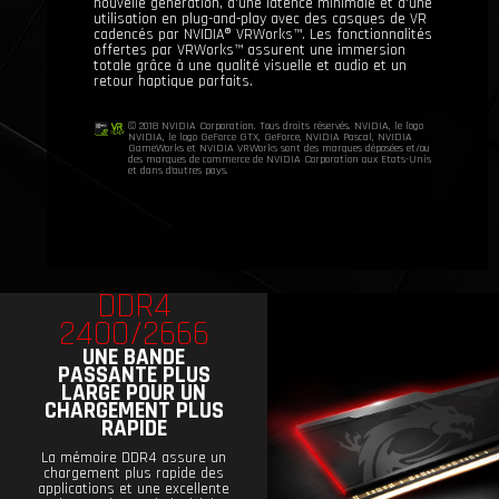
nouvelle génération, d'une latence minimale et d'une
utilisation en plug-and-play avec des casques de VR
cadencés par NVIDIA® VRWorks™. Les fonctionnalités
offertes par VRWorks™ assurent une immersion
totale grâce à une qualité visuelle et audio et un
retour haptique parfaits.
© 2018 NVIDIA Corporation. Tous droits réservés. NVIDIA, le logo
NVIDIA, le logo GeForce GTX, GeForce, NVIDIA Pascal, NVIDIA
GameWorks et NVIDIA VRWorks sont des marques déposées et/ou
des marques de commerce de NVIDIA Corporation aux Etats-Unis
et dans d'autres pays.
DDR4
2400/2666
UNE BANDE
PASSANTE PLUS
LARGE POUR UN
CHARGEMENT PLUS
RAPIDE
La mémoire DDR4 assure un
chargement plus rapide des
applications et une excellente