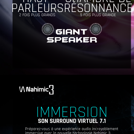
PARLEURS
RÉSONNANCE
2 FOIS PLUS GRANDS
5 FOIS PLUS GRANDE
IMMERSION
SON SURROUND VIRTUEL 7.1
Préparez-vous à une expérience audio incroyablement
immersive avec la nouvelle technologie Nahimic 3.