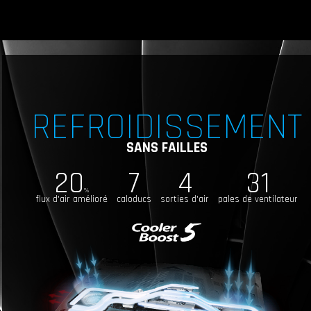
REFROIDISSEMENT
SANS FAILLES
20
7
4
31
%
flux d'air amélioré
caloducs
sorties d'air
pales de ventilateur