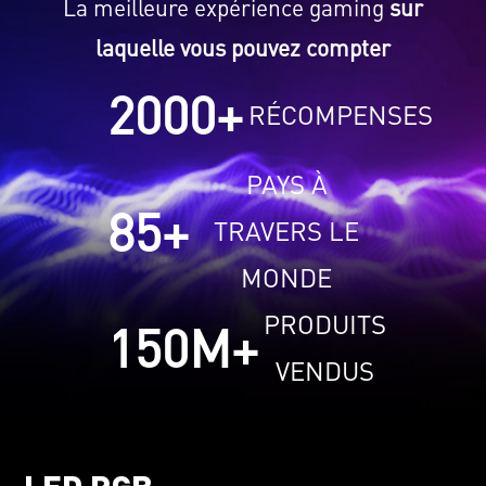
La meilleure expérience gaming
sur
laquelle vous pouvez compter
2000
+
RÉCOMPENSES
PAYS À
85
+
TRAVERS LE
MONDE
PRODUITS
150
M+
VENDUS