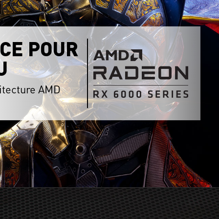
CE POUR
U
hitecture AMD