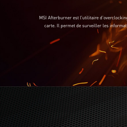
MSI Afterburner est l’utilitaire d’overclocki
carte. Il permet de surveiller les informa
Radeon™ Anti-Lag est compatible avec les API DirectX 9, DirectX 
plus récents, dont les configurations graphiques hybrides et amo