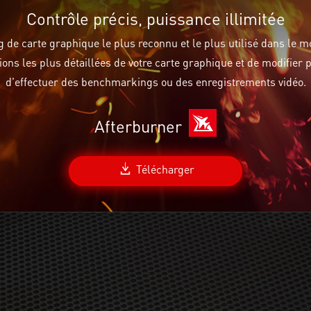
Contrôle précis, puissance illimitée
ng de carte graphique le plus reconnu et le plus utilisé dans le mo
tions les plus détaillées de votre carte graphique et de modifier 
d'effectuer des benchmarkings ou des enregistrements vidéo.
Afterburner
Télécharger
11 et DirectX 12, Windows 7 et 10.​ La compatibilité matérielle comprend GCN e
vibles. mGPU non pris en charge.​ GD-157