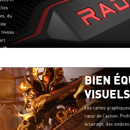
lles
es, du
iée
 niveau
art
en™
BIEN ÉQ
VISUEL
Les cartes graphique
cœur de l'action. Pro
éclairage, des ombres e