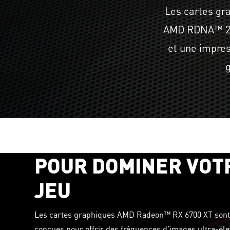
Les cartes gr
AMD RDNA™ 2, 
et une impres
g
LA PERFORMANCE
POUR DOMINER VOT
JEU
Les cartes graphiques AMD Radeon™ RX 6700 XT son
conçues pour offrir des fréquences d'images ultra-éle