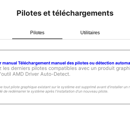
Pilotes et téléchargements
Pilotes
Utilitaires
or manual Téléchargement manuel des pilotes ou détection autom
 les derniers pilotes compatibles avec un produit grap
 l'outil AMD Driver Auto-Detect.
 tout pilote graphique existant sur le système est supprimé avant d'installer un 
é de redémarrer le système après l'installation d'un nouveau pilote.