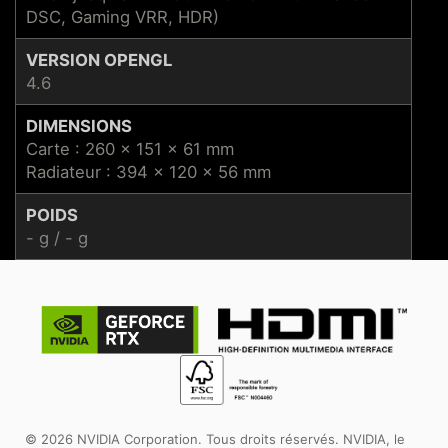
DSC, Gaming VRR, HDR)
VERSION OPENGL
4.6
DIMENSIONS
Carte : 260 x 151 x 61 mm
Radiateur : 394 x 120 x 56 mm
POIDS
- g / - g
© 2026 NVIDIA Corporation. Tous droits réservés. NVIDIA, le