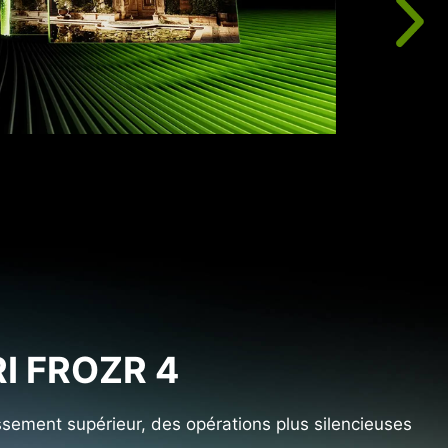
R
n
d
c
I FROZR 4
issement supérieur, des opérations plus silencieuses