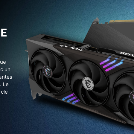
LE
que
ec un
tantes
. Le
rcle