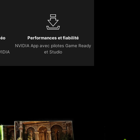
déo
Performances et fiabilité
NVIDIA App avec pilotes Game Ready
VIDIA
et Studio
L
p
i