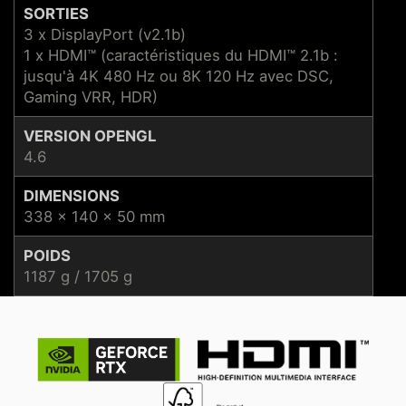
SORTIES
3 x DisplayPort (v2.1b)
1 x HDMI™ (caractéristiques du HDMI™ 2.1b :
jusqu'à 4K 480 Hz ou 8K 120 Hz avec DSC,
Gaming VRR, HDR)
VERSION OPENGL
4.6
DIMENSIONS
338 x 140 x 50 mm
POIDS
1187 g / 1705 g