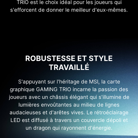
TRIO est le choix idéal pour les joueurs qui
s'efforcent de donner le meilleur d'eux-mêmes.
ROBUSTESSE ET STYLE
TRAVAILLÉ
S'appuyant sur l'héritage de MSI, la carte
graphique GAMING TRIO incarne la passion des
joueurs avec un châssis élégant qui s'illumine de
lumières envoûtantes au milieu de lignes
audacieuses et d'arêtes vives. Le rétroéclairage
LED est diffusé à travers un couvercle dépoli et
un dragon qui rayonnent d'énergie.