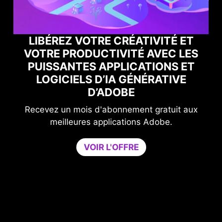
T
S
BOOSTEZ VOS PERFORMANCES
T
GAMING AVEC NORTON GAME
OPTIMIZER
Améliorez votre niveau de protection sans
x
compromettre les performances de votre jeu.
Game Optimizer permet d'allouer la puissance
CPU nécessaire à des performances de jeu
optimales en regroupant toutes les applications
non essentielles sur un seul cœur processeur.
Avec Norton Game Optimizer, vous pourrez
booster les performances et renforcer la sécurité
de votre PC en même temps.
Essayez Game Optimizer et Norton 360 for