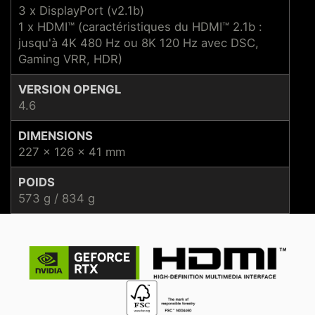
3 x DisplayPort (v2.1b)
1 x HDMI™ (caractéristiques du HDMI™ 2.1b :
jusqu'à 4K 480 Hz ou 8K 120 Hz avec DSC,
Gaming VRR, HDR)
VERSION OPENGL
4.6
DIMENSIONS
227 x 126 x 41 mm
POIDS
573 g / 834 g