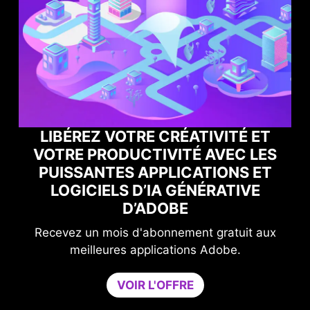
 VOTRE CRÉATIVITÉ ET
RODUCTIVITÉ AVEC LES
BOOSTEZ VO
TES APPLICATIONS ET
GAMING AV
ELS D’IA GÉNÉRATIVE
OP
D’ADOBE
Améliorez votre n
mois d'abonnement gratuit aux
compromettre les p
eures applications Adobe.
Game Optimizer per
CPU nécessaire à 
VOIR L'OFFRE
optimales en regroup