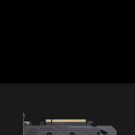
non essentielles su
Avec Norton Game
booster les performan
de votre P
Essayez Game Opt
Gamer pendant 
ESSAI GRA