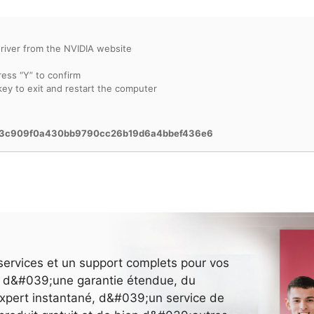
driver from the NVIDIA website
ess “Y” to confirm
key to exit and restart the computer
03c909f0a430bb9790cc26b19d6a4bbef436e6
services et un support complets pour vos
ez d&#039;une garantie étendue, du
pert instantané, d&#039;un service de