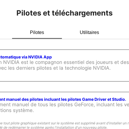
Pilotes et téléchargements
Pilotes
Utilitaires
automatique via NVIDIA App
on NVIDIA est le compagnon essentiel des joueurs et des
vec les derniers pilotes et la technologie NVIDIA.
t manuel des pilotes incluant les pilotes Game Driver et Studio.
ent manuel de tous les pilotes GeForce, incluant les v
tions système.
 tout pilote graphique existant sur le système est supprimé avant d'installer un 
é de redémarrer le système après l'installation d'un nouveau pilote.