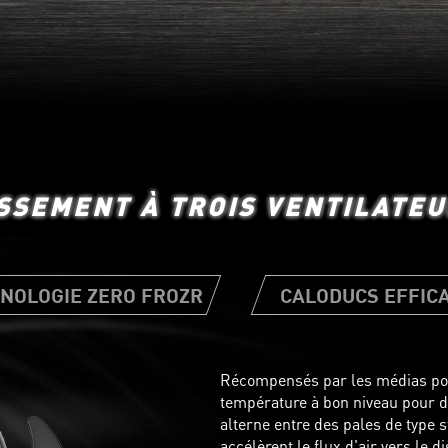
SSEMENT À TROIS VENTILATE
NOLOGIE ZERO FROZR
CALODUCS EFFIC
Récompensés par les médias pour 
température à bon niveau pour d
Plusieurs pads thermiques sont 
alterne entre des pales de type s
transfert de la chaleur émise p
accélèrent le flux d'air vers le di