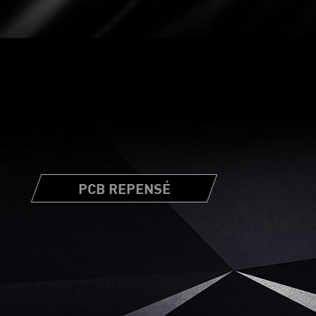
PCB REPENSÉ
t pas fabriqués de la même manière. Cette carte
nsé et exclusif qui lui apporte une meilleure fiabilité
trique plus puissante pour repousser les limites de