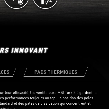
URS INNOVANT
ACES
PADS THERMIQUES
leur efficacité, les ventilateurs MSI Torx 3.0 gardent la
es performances toujours au top. La position des pales
utilisés pour permettre le
tandard et des pales de dissipation qui concentrent et
ar divers composants vers le
ssipateur.