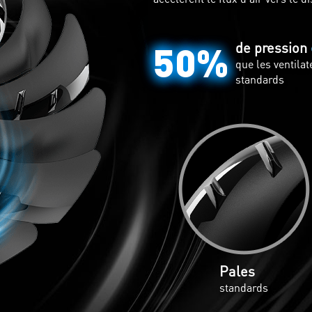
radiateur, pour un refroidisseme
50%
de pression
que les ventila
Les caloducs 
standards
zone de conta
la longueur d
Pales
standards