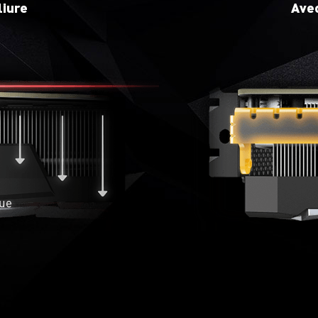
la carte.
liure
Avec
que