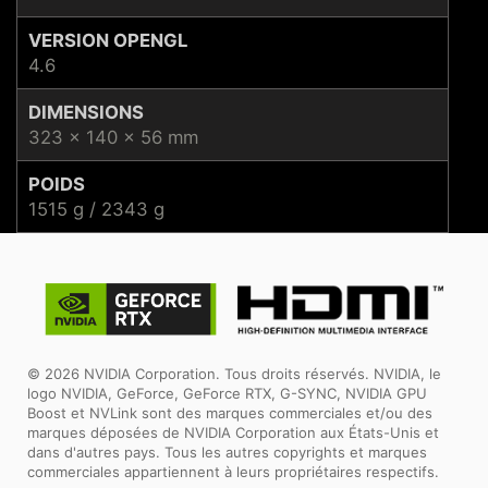
VERSION OPENGL
4.6
DIMENSIONS
323 x 140 x 56 mm
POIDS
1515 g / 2343 g
© 2026 NVIDIA Corporation. Tous droits réservés. NVIDIA, le
logo NVIDIA, GeForce, GeForce RTX, G-SYNC, NVIDIA GPU
Boost et NVLink sont des marques commerciales et/ou des
marques déposées de NVIDIA Corporation aux États-Unis et
dans d'autres pays. Tous les autres copyrights et marques
commerciales appartiennent à leurs propriétaires respectifs.