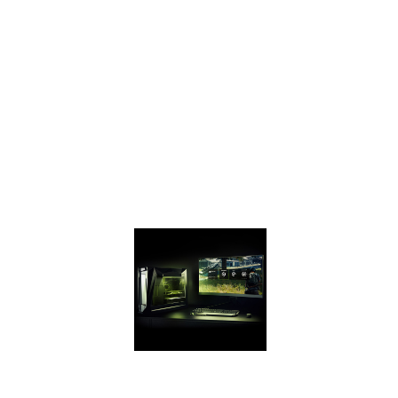
professionnelle.
Enregistrez et
partagez de
superbes clichés
de vos meilleures
expériences de jeu
en Super
Résolution, à 360°,
en HDR ou en
Stéréo.
GEFORCE