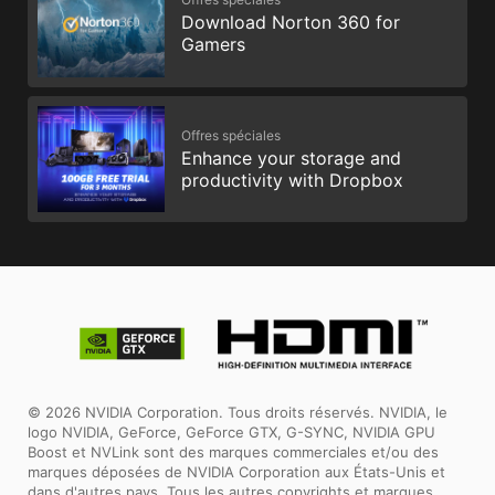
Download Norton 360 for
Gamers
Offres spéciales
Enhance your storage and
productivity with Dropbox
© 2026 NVIDIA Corporation. Tous droits réservés. NVIDIA, le
logo NVIDIA, GeForce, GeForce GTX, G-SYNC, NVIDIA GPU
Boost et NVLink sont des marques commerciales et/ou des
marques déposées de NVIDIA Corporation aux États-Unis et
dans d'autres pays. Tous les autres copyrights et marques