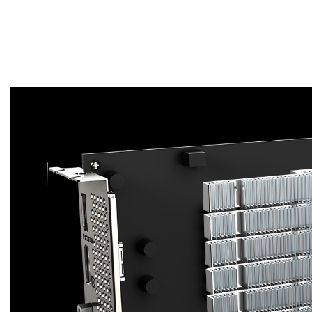
direct avec le GPU et la mémoire afin de leur
assurer un transfert de chaleur immédiat et
efficace. Cette amélioration de la dissipation de
chaleur est également dûe à une bonne redirection
du flux d'air vers le circuit imprimé.