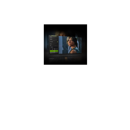
de pointe dans les
meilleurs jeux du
moment.
NVIDIA
ANSEL
Ce puissant mode
photo vous permet
de réaliser des
captures d'écran
de qualité