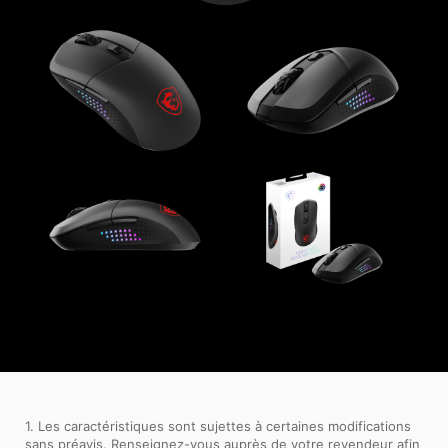
1. Les caractéristiques sont sujettes à certaines modifications
sans préavis. Renseignez-vous auprès de votre revendeur afin