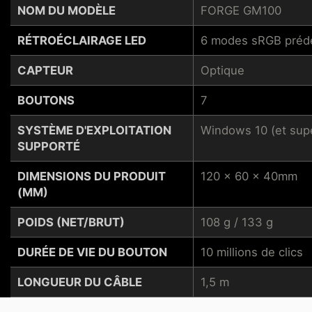
NOM DU MODÈLE
FORGE GM100
RÉTROÉCLAIRAGE LED
6 modes sRGB prédé
CAPTEUR
Optique
BOUTONS
7
SYSTÈME D'EXPLOITATION
Windows 10 (et supé
SUPPORTÉ
DIMENSIONS DU PRODUIT
120 x 60 x 40mm
(MM)
POIDS (NET/BRUT)
108 g / 133 g
DURÉE DE VIE DU BOUTON
10 millions de clics
LONGUEUR DU CÂBLE
1,5 m