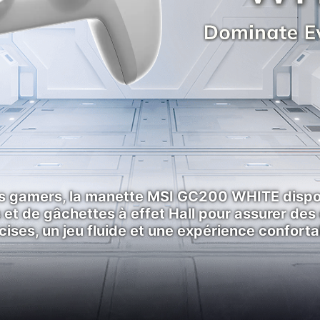
s gamers, la manette MSI GC200 WHITE dispo
 et de gâchettes à effet Hall pour assurer d
cises, un jeu fluide et une expérience conforta