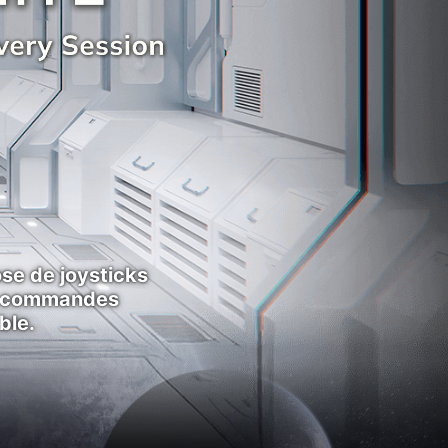
se de joysticks
es commandes
ble.