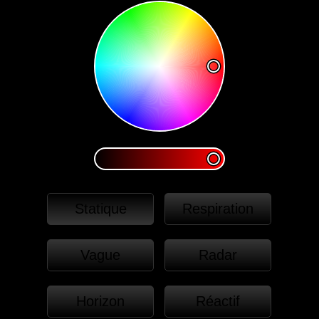
Statique
Respiration
Vague
Radar
Horizon
Réactif