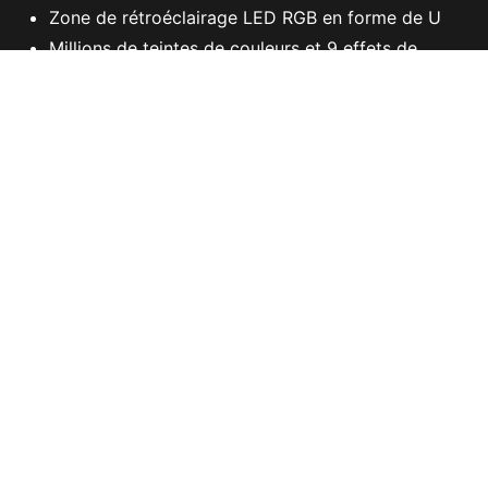
Zone de rétroéclairage LED RGB en forme de U
Millions de teintes de couleurs et 9 effets de
lumière
Capteur optique Pixart PAW3327 supportant
jusqu'à 6200 dpi
Boutons latéraux pour alterner entre les modes
Grips latéraux conçus par moulage à double
injection
Réglages personnalisables avec Dragon Center
CARACTÉRISTIQUES
ACHETER
Offres spéciales