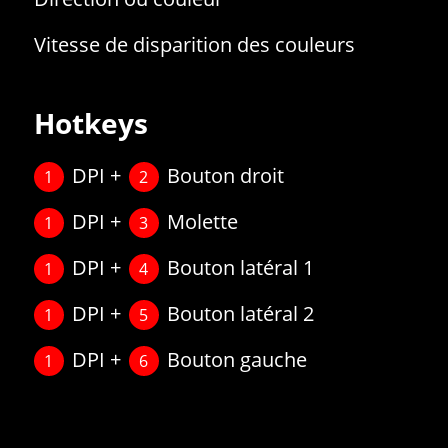
Vitesse de disparition des couleurs
Hotkeys
DPI +
Bouton droit
1
2
DPI +
Molette
1
3
DPI +
Bouton latéral 1
1
4
DPI +
Bouton latéral 2
1
5
DPI +
Bouton gauche
1
6