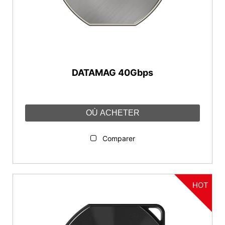
Fonctionnalités
Magnétique
Connectique
DATAMAG 40Gbps
USB-C
USB-A
OÙ ACHETER
Capacité
Comparer
1 To
2 To
4 To
HOT
Réinitialiser