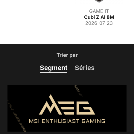
GAME IT
Cubi Z AI 8M
2026-07-23
Trier par
Segment
Séries