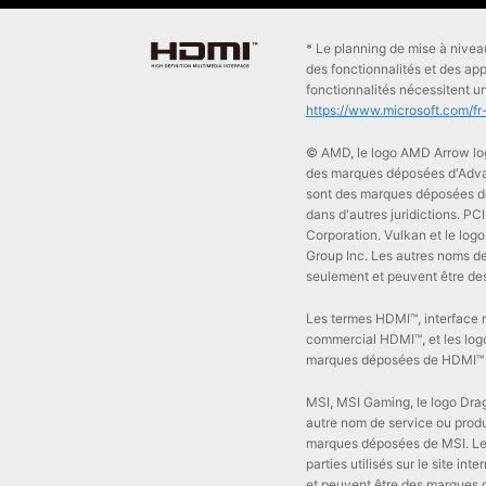
* Le planning de mise à niveau
des fonctionnalités et des app
fonctionnalités nécessitent un
https://www.microsoft.com/f
© AMD, le logo AMD Arrow log
des marques déposées d'Advan
sont des marques déposées de
dans d'autres juridictions. P
Corporation. Vulkan et le lo
Group Inc. Les autres noms de
seulement et peuvent être des
Les termes HDMI™, interface m
commercial HDMI™, et les lo
marques déposées de HDMI™ Li
MSI, MSI Gaming, le logo Drag
autre nom de service ou produi
marques déposées de MSI. Les
parties utilisés sur le site int
et peuvent être des marques d