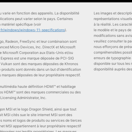
 varie en fonction des appareils. La disponibilité
Les images et descripti
lications peut varier selon le pays. Certaines
représentations visuell
 matériel spécifique (voir
à la réalité. Les carac
r-fr/windows/windows-11-specifications
).
le modèle et le pays de
modifications sans avis
veuillez consulter la pa
o, Radeon, FreeSync et leur combinaison sont
nous efforçons de prése
ced Micro Devices, Inc. DirectX et Microsoft
compréhensibles possib
 Microsoft Corporation aux Etats-Unis et/ou
erreurs de typographie 
CI Express est une marque déposée de PCI-SIG
disponible sur tous le
go Vulkan sont des marques déposées de Khronos
disponibilité auprès de
 produits sont donnés dans un but d'identification
 marques déposées de leur propriétaire respectif.
ultimédia haute définition HDMI™ et habillage
gos HDMI™ sont des marques commerciales ou des
censing Administrator, Inc.
on MSI et le logo Dragon Shield, ainsi que tout
t MSI cités sue le site internet MSI sont des
 noms et logos de produits ou services de tierces
ernet MSI appartiennent à leur propriétaire respectif
éposées par lesdits propriétaires. Les marques