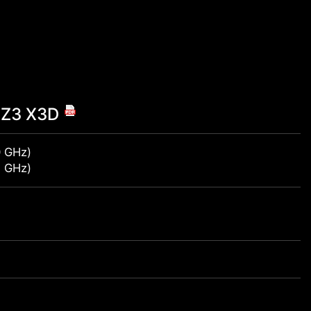
e Z3 X3D
0 GHz)
2 GHz)