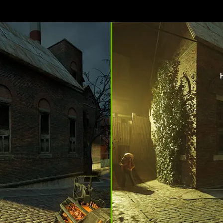
chnologies that uses
quality. The latest
eration and
n, powered by
 Tensor Cores.
ed by an NVIDIA AI
our PC’s gaming