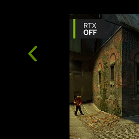
Visuals. Powered by AI.
DLSS is a revolutionary suite of neural rendering te
AI to boost FPS, reduce latency, and improve image 
breakthrough, DLSS 4, brings new Multi Frame Gen
enhanced Ray Reconstruction and Super Resolutio
GeForce RTX™ 50 Series GPUs and fifth-generation
DLSS on GeForce RTX is the best way to play, back
supercomputer in the cloud constantly improving y
capabilities.