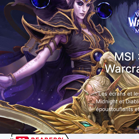
MSI 
Warcra
Les écrans et le
Midnight et Diab
époustouflants e