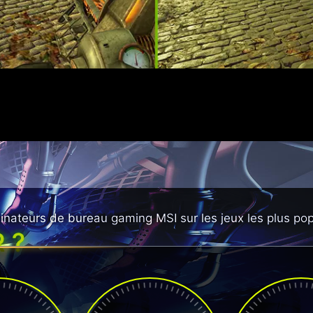
nateurs de bureau gaming MSI sur les jeux les plus pop
 ?
PS
FPS
FP
0
110
70
+
+
 WARS
CALL OF DUTY:
FAR CR
URVIVOR
MODERN WARFARE II