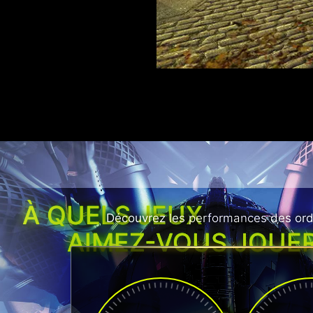
À QUELS JEUX
Découvrez les performances des ordi
AIMEZ-VOUS JOUER
FPS
F
50
8
+
STARFIELD
STAR
JEDI: S