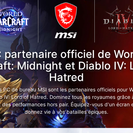
: partenaire officiel de Wor
ft: Midnight et Diablo IV: 
Hatred
s PC de bureau MSI sont les partenaires officiels pour W
lo IV: Lord of Hatred. Dominez tous les royaumes grâce
t des performances hors pair. Équipez-vous d'un écran e
donnez vie à vos batailles épiques.