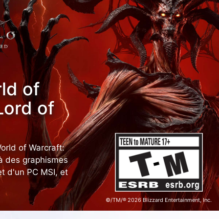
ld of
Lord of
orld of Warcraft:
 à des graphismes
t d'un PC MSI, et
©/TM/® 2026 Blizzard Entertainment, Inc.