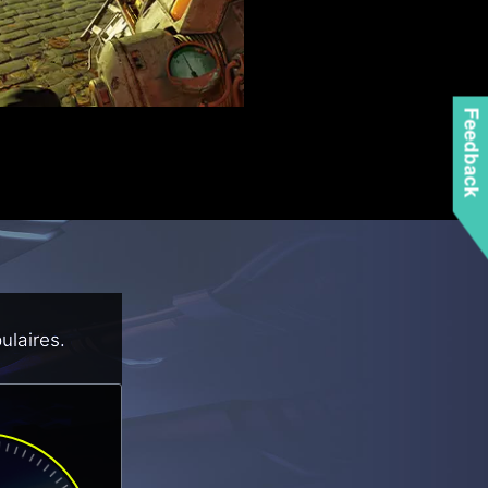
ulaires.
Feedback
S
+
Y 6