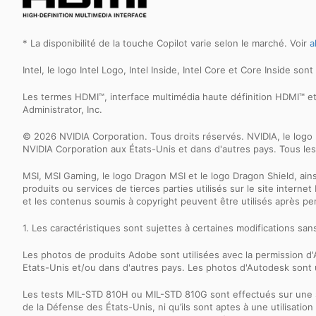
* La disponibilité de la touche Copilot varie selon le marché. Voir
a
Intel, le logo Intel Logo, Intel Inside, Intel Core et Core Inside s
Les termes HDMI™, interface multimédia haute définition HDMI™ 
Administrator, Inc.
© 2026 NVIDIA Corporation. Tous droits réservés. NVIDIA, le l
NVIDIA Corporation aux États-Unis et dans d'autres pays. Tous les
MSI, MSI Gaming, le logo Dragon MSI et le logo Dragon Shield, ai
produits ou services de tierces parties utilisés sur le site inter
et les contenus soumis à copyright peuvent être utilisés après p
1. Les caractéristiques sont sujettes à certaines modifications sa
Les photos de produits Adobe sont utilisées avec la permission
Etats-Unis et/ou dans d'autres pays. Les photos d'Autodesk sont u
Les tests MIL-STD 810H ou MIL-STD 810G sont effectués sur une 
de la Défense des États-Unis, ni qu’ils sont aptes à une utilisatio