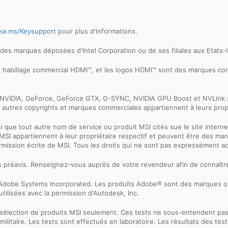
ka.ms/Keysupport
pour plus d'informations.
ont des marques déposées d'Intel Corporation ou de ses filiales aux Etats
et habillage commercial HDMI™, et les logos HDMI™ sont des marques 
ogo NVIDIA, GeForce, GeForce GTX, G-SYNC, NVIDIA GPU Boost et NVLin
 autres copyrights et marques commerciales appartiennent à leurs propr
nsi que tout autre nom de service ou produit MSI cités sue le site int
net MSI appartiennent à leur propriétaire respectif et peuvent être des
ermission écrite de MSI. Tous les droits qui ne sont pas expressément 
ns préavis. Renseignez-vous auprès de votre revendeur afin de connaître
 d'Adobe Systems Incorporated. Les produits Adobe® sont des marques
tilisées avec la permission d'Autodesk, Inc.
sélection de produits MSI seulement. Ces tests ne sous-entendent pa
n militaire. Les tests sont effectués en laboratoire. Les résultats des 