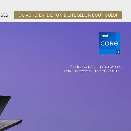
SES
OÙ ACHETER (DISPONIBILITÉ SELON BOUTIQUES)
Cadencé par les processeurs
Intel® Core™ i9 de 13e génération