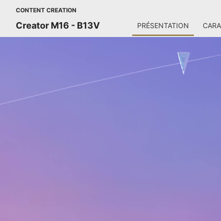
CONTENT CREATION
Creator M16 - B13V
PRÉSENTATION
CARA