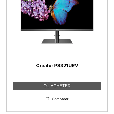
Série Prestige
Série PS
Série Content Creation
Série Creator
Réinitialiser
Creator PS321URV
OÙ ACHETER
Comparer