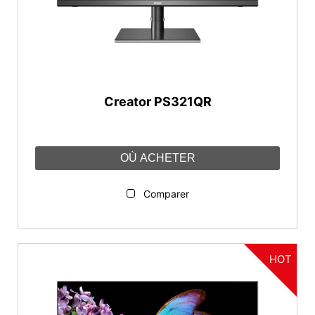
Résolution
5K2K (5120 x 2160)
3840 x 2160 (UHD)
2560 x 1440 (WQHD)
Creator PS321QR
Ratio
OÙ ACHETER
21:9
16:9
Comparer
Connectique
DisplayPort
HOT
HDMI™
USB type-C
USB type-B