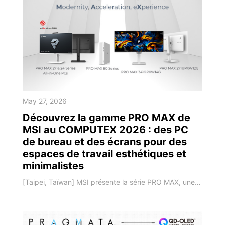
May 27, 2026
Découvrez la gamme PRO MAX de
MSI au COMPUTEX 2026 : des PC
de bureau et des écrans pour des
espaces de travail esthétiques et
minimalistes
[Taipei, Taïwan] MSI présente la série PRO MAX, une gamme de produits professionnels caractérisée par la modernité, l’évolutivité et l'expérience. Avec ses produits conçus uniformément sur le plan des couleurs et de la structure, la série PRO MAX reste concentrée sur ce qui importe le plus : le contenu lui-même. Ses produits sont optimisés pour le multitâche, le traitement d'images, les charges de travail basées sur les données et la collabo