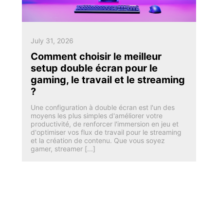
July 31, 2026
Comment choisir le meilleur
setup double écran pour le
gaming, le travail et le streaming
?
Une configuration à double écran est l'un des
moyens les plus simples d'améliorer votre
productivité, de renforcer l'immersion en jeu et
d'optimiser vos flux de travail pour le streaming
et la création de contenu. Que vous soyez
gamer, streamer [...]