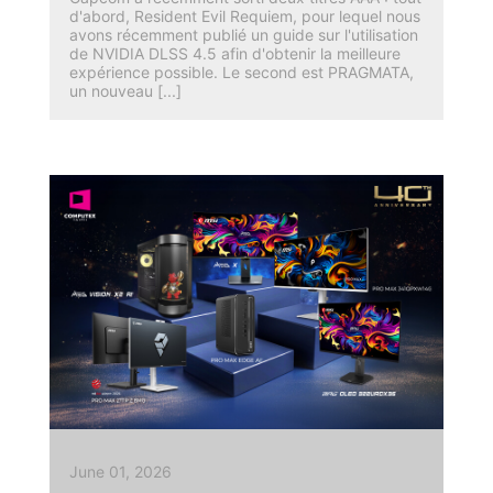
d'abord, Resident Evil Requiem, pour lequel nous
avons récemment publié un guide sur l'utilisation
de NVIDIA DLSS 4.5 afin d'obtenir la meilleure
expérience possible. Le second est PRAGMATA,
un nouveau [...]
June 01, 2026