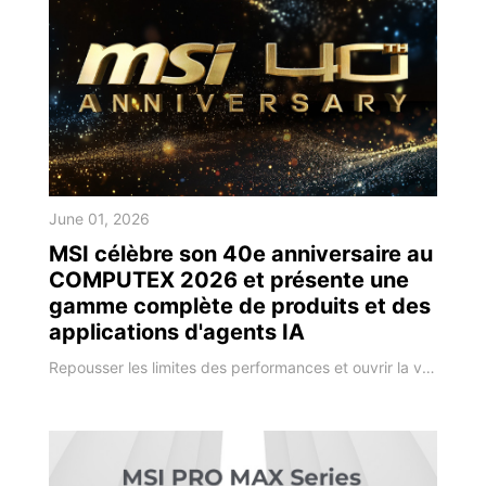
June 01, 2026
MSI célèbre son 40e anniversaire au
COMPUTEX 2026 et présente une
gamme complète de produits et des
applications d'agents IA
Repousser les limites des performances et ouvrir la voie au champ des possibles grâce à l’IA. MSI, l’une des marques leaders en matière de matériel informatique de hautes performances et de PC IA, a dévoilé en exclusivité sa roadmap lors du salon Computex 2026. À l'occasion de son 40e anniversaire, MSI a renforcé l'intégration matériel-logiciel, tirant parti de quatre décennies d'expertise en ingénierie pour moderniser l'ensemble de sa gam