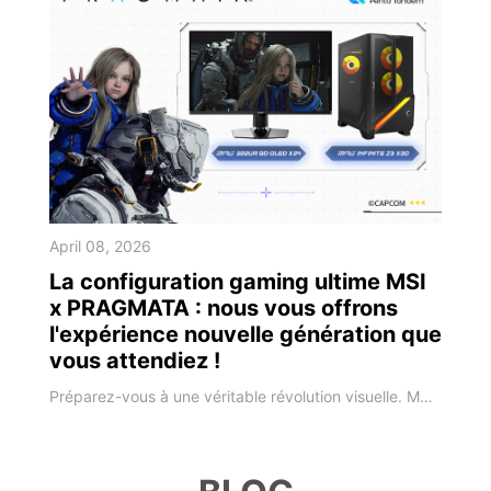
April 08, 2026
La configuration gaming ultime MSI
x PRAGMATA : nous vous offrons
l'expérience nouvelle génération que
vous attendiez !
Préparez-vous à une véritable révolution visuelle. MSI vous invite aujourd’hui à transcender l’ordinaire avec l'offre bundle PRAGMATA, une combinaison redoutable alliant matériel de pointe et gameplay sci-fi époustouflant. Imaginez la poussière lunaire de PRAGMATA tourbillonnant sur les écrans de la série MSI QD-OLED, chaque particule rendue avec une précision effrayante. Il ne s'agit pas simplement d'une promotion, c'est u