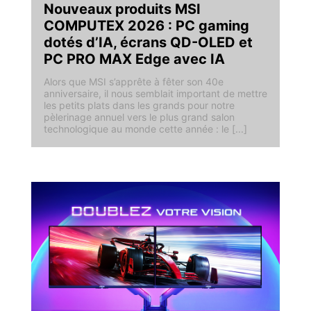
Nouveaux produits MSI
COMPUTEX 2026 : PC gaming
dotés d’IA, écrans QD-OLED et
PC PRO MAX Edge avec IA
Alors que MSI s’apprête à fêter son 40e
anniversaire, il nous semblait important de mettre
les petits plats dans les grands pour notre
pèlerinage annuel vers le plus grand salon
technologique au monde cette année : le [...]