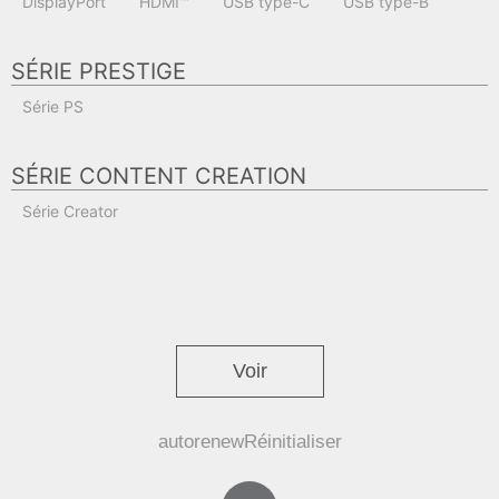
DisplayPort
HDMI™
USB type-C
USB type-B
SÉRIE PRESTIGE
Série PS
SÉRIE CONTENT CREATION
Série Creator
Voir
autorenew
Réinitialiser